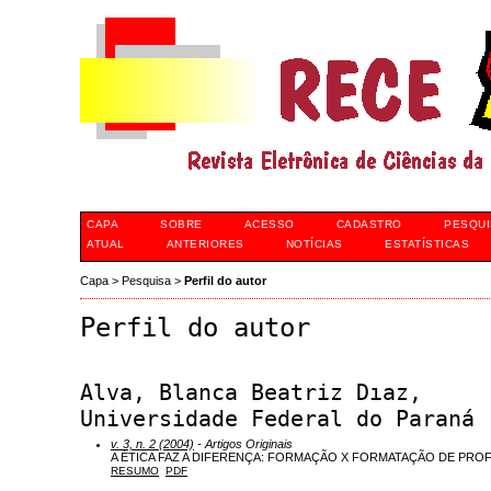
CAPA
SOBRE
ACESSO
CADASTRO
PESQUI
ATUAL
ANTERIORES
NOTÍCIAS
ESTATÍSTICAS
Capa
>
Pesquisa
>
Perfil do autor
Perfil do autor
Alva, Blanca Beatriz Dıaz,
Universidade Federal do Paraná
v. 3, n. 2 (2004)
- Artigos Originais
A ÉTICA FAZ A DIFERENÇA: FORMAÇÃO X FORMATAÇÃO DE PR
RESUMO
PDF