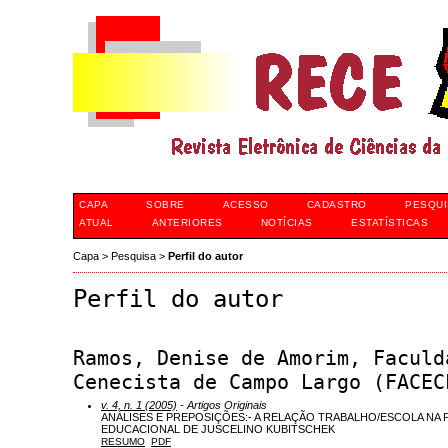
CAPA
SOBRE
ACESSO
CADASTRO
PESQUI
ATUAL
ANTERIORES
NOTÍCIAS
ESTATÍSTICAS
Capa
>
Pesquisa
>
Perfil do autor
Perfil do autor
Ramos, Denise de Amorim, Faculd
Cenecista de Campo Largo (FACEC
v. 4, n. 1 (2005)
- Artigos Originais
ANÁLISES E PREPOSIÇÕES:- A RELAÇÃO TRABALHO/ESCOLA NA
EDUCACIONAL DE JUSCELINO KUBITSCHEK
RESUMO
PDF