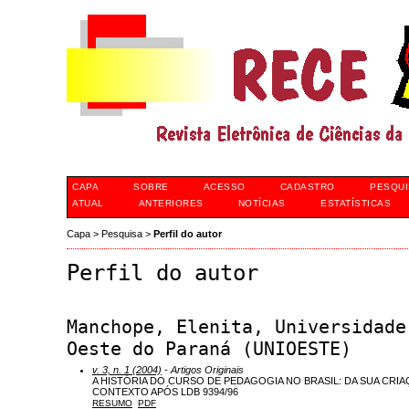
CAPA
SOBRE
ACESSO
CADASTRO
PESQUI
ATUAL
ANTERIORES
NOTÍCIAS
ESTATÍSTICAS
Capa
>
Pesquisa
>
Perfil do autor
Perfil do autor
Manchope, Elenita, Universidade
Oeste do Paraná (UNIOESTE)
v. 3, n. 1 (2004)
- Artigos Originais
A HISTÓRIA DO CURSO DE PEDAGOGIA NO BRASIL: DA SUA CRI
CONTEXTO APÓS LDB 9394/96
RESUMO
PDF