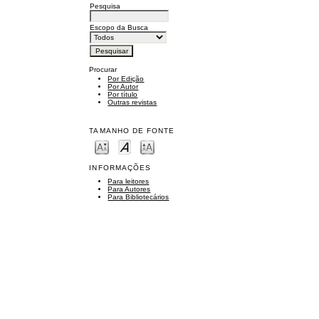
Pesquisa
Escopo da Busca
Procurar
Por Edição
Por Autor
Por título
Outras revistas
TAMANHO DE FONTE
INFORMAÇÕES
Para leitores
Para Autores
Para Bibliotecários