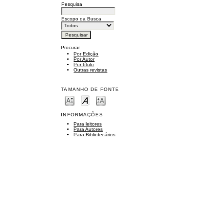
Pesquisa
Escopo da Busca
Procurar
Por Edição
Por Autor
Por título
Outras revistas
TAMANHO DE FONTE
INFORMAÇÕES
Para leitores
Para Autores
Para Bibliotecários