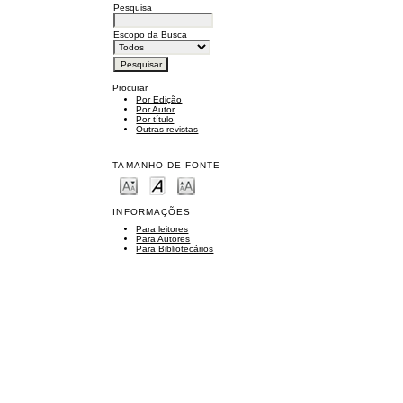
Pesquisa
Escopo da Busca
Procurar
Por Edição
Por Autor
Por título
Outras revistas
TAMANHO DE FONTE
INFORMAÇÕES
Para leitores
Para Autores
Para Bibliotecários