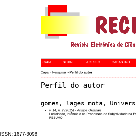
CAPA
SOBRE
ACESSO
CADASTRO
Capa
>
Pesquisa
>
Perfil do autor
Perfil do autor
gomes, lages mota, Univers
v. 14, n. 2 (2015)
- Artigos Originais
Ludicidade, Infância e os Processos de Subjetividade na E
RESUMO
ISSN: 1677-3098