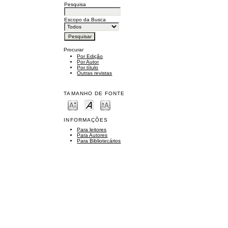
Pesquisa
Escopo da Busca
Procurar
Por Edição
Por Autor
Por título
Outras revistas
TAMANHO DE FONTE
INFORMAÇÕES
Para leitores
Para Autores
Para Bibliotecários