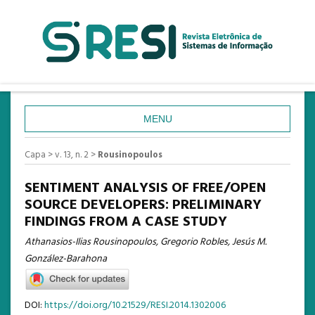
MENU
CAPA
Capa
>
v. 13, n. 2
>
Rousinopoulos
SOBRE
SENTIMENT ANALYSIS OF FREE/OPEN
ACESSO
SOURCE DEVELOPERS: PRELIMINARY
FINDINGS FROM A CASE STUDY
CADASTRO
Athanasios-Ilias Rousinopoulos, Gregorio Robles, Jesús M.
PESQUISA
González-Barahona
ATUAL
ANTERIORES
DOI:
https://doi.org/10.21529/RESI.2014.1302006