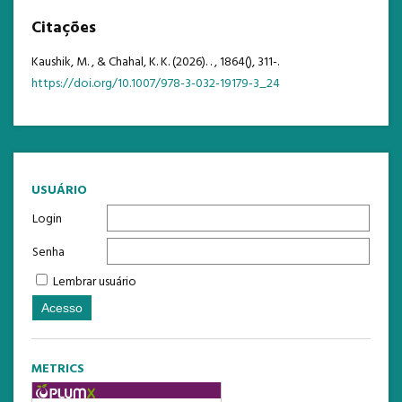
Citações
Kaushik, M. , & Chahal, K. K. (2026). .
, 1864(), 311-.
https://doi.org/10.1007/978-3-032-19179-3_24
USUÁRIO
Login
Senha
Lembrar usuário
METRICS