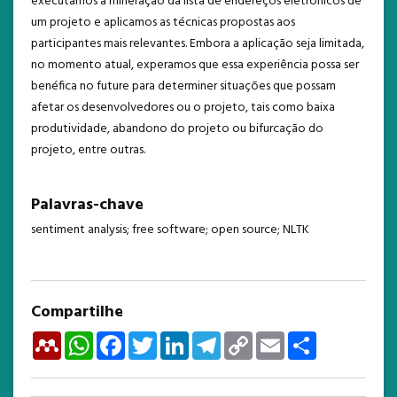
executamos a mineração da lista de endereços eletrônicos de
um projeto e aplicamos as técnicas propostas aos
participantes mais relevantes. Embora a aplicação seja limitada,
no momento atual, experamos que essa experiência possa ser
benéfica no future para determiner situações que possam
afetar os desenvolvedores ou o projeto, tais como baixa
produtividade, abandono do projeto ou bifurcação do
projeto, entre outras.
Palavras-chave
sentiment analysis; free software; open source; NLTK
Compartilhe
Mendeley
WhatsApp
Facebook
Twitter
LinkedIn
Telegram
Copy
Email
Share
Link