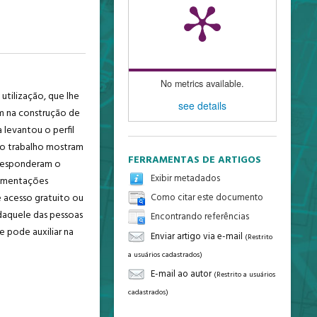
No metrics available.
tilização, que lhe
see details
em na construção de
 levantou o perfil
 do trabalho mostram
FERRAMENTAS DE ARTIGOS
 responderam o
Exibir metadados
segmentações
e acesso gratuito ou
Como citar este documento
daquele das pessoas
Encontrando referências
e pode auxiliar na
Enviar artigo via e-mail
(Restrito
a usuários cadastrados)
E-mail ao autor
(Restrito a usuários
cadastrados)