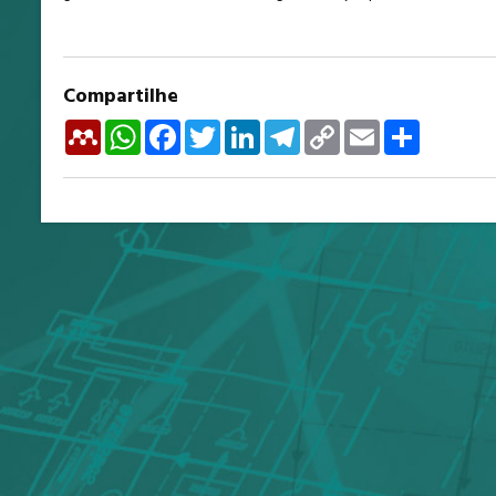
Compartilhe
Mendeley
WhatsApp
Facebook
Twitter
LinkedIn
Telegram
Copy
Email
Share
Link