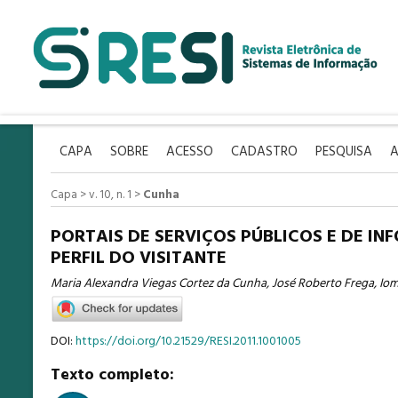
CAPA
SOBRE
ACESSO
CADASTRO
PESQUISA
A
Capa
>
v. 10, n. 1
>
Cunha
PORTAIS DE SERVIÇOS PÚBLICOS E DE I
PERFIL DO VISITANTE
Maria Alexandra Viegas Cortez da Cunha, José Roberto Frega, Io
DOI:
https://doi.org/10.21529/RESI.2011.1001005
Texto completo: