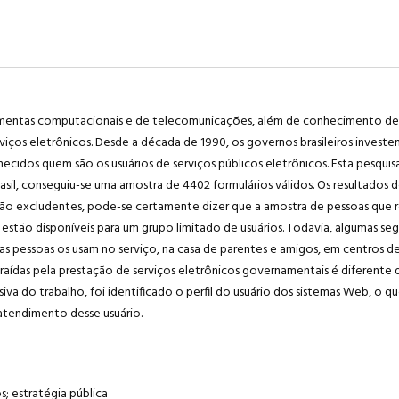
amentas computacionais e de telecomunicações, além de conhecimento de u
erviços eletrônicos. Desde a década de 1990, os governos brasileiros invest
idos quem são os usuários de serviços públicos eletrônicos. Esta pesquisa
Brasil, conseguiu-se uma amostra de 4402 formulários válidos. Os resultados
os são excludentes, pode-se certamente dizer que a amostra de pessoas que
s estão disponíveis para um grupo limitado de usuários. Todavia, algumas 
as pessoas os usam no serviço, na casa de parentes e amigos, em centros d
raídas pela prestação de serviços eletrônicos governamentais é diferente 
iva do trabalho, foi identificado o perfil do usuário dos sistemas Web, o qu
atendimento desse usuário.
s; estratégia pública