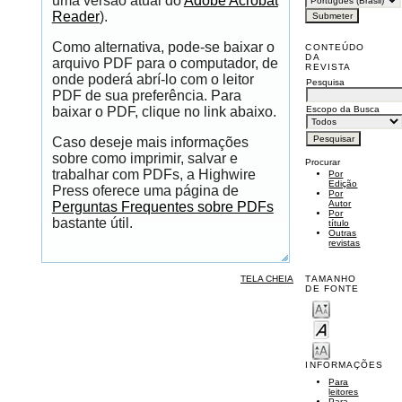
uma versão atual do
Adobe Acrobat
Reader
).
Como alternativa, pode-se baixar o
CONTEÚDO
DA
arquivo PDF para o computador, de
REVISTA
onde poderá abrí-lo com o leitor
Pesquisa
PDF de sua preferência. Para
Escopo da Busca
baixar o PDF, clique no link abaixo.
Caso deseje mais informações
sobre como imprimir, salvar e
Procurar
trabalhar com PDFs, a Highwire
Por
Edição
Press oferece uma página de
Por
Autor
Perguntas Frequentes sobre PDFs
Por
bastante útil.
título
Outras
revistas
TELA CHEIA
TAMANHO
DE FONTE
INFORMAÇÕES
Para
leitores
Para