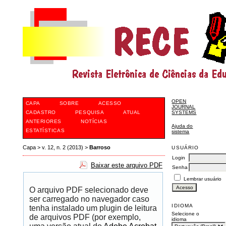
OPEN
CAPA
SOBRE
ACESSO
JOURNAL
CADASTRO
PESQUISA
ATUAL
SYSTEMS
ANTERIORES
NOTÍCIAS
Ajuda do
ESTATÍSTICAS
sistema
Capa
>
v. 12, n. 2 (2013)
>
Barroso
USUÁRIO
Login
Baixar este arquivo PDF
Senha
Lembrar usuário
O arquivo PDF selecionado deve
ser carregado no navegador caso
IDIOMA
tenha instalado um plugin de leitura
Selecione o
de arquivos PDF (por exemplo,
idioma