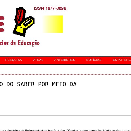
PESQUISA
ATUAL
ANTERIORES
NOTÍCIAS
ESTATÍSTI
O DO SABER POR MEIO DA
s da disciplina de Epistemologia e História das Ciências, tendo como finalidade analisar rela