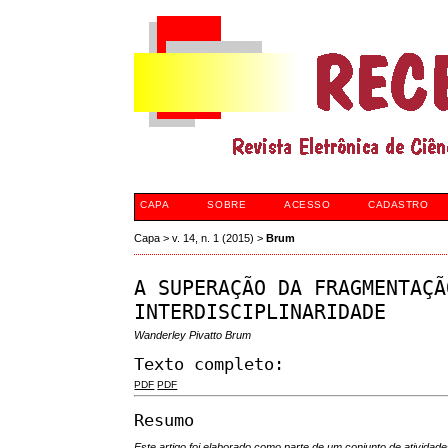
CAPA
SOBRE
ACESSO
CADASTRO
Capa
>
v. 14, n. 1 (2015)
>
Brum
A SUPERAÇÃO DA FRAGMENTAÇÃ
INTERDISCIPLINARIDADE
Wanderley Pivatto Brum
Texto completo:
PDF
PDF
Resumo
Este artigo foi elaborado como parte de um conjunto de atividade