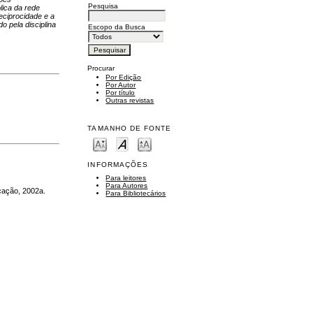
Pesquisa
lica da rede
eciprocidade e a
o pela disciplina
Escopo da Busca
Procurar
Por Edição
Por Autor
Por título
Outras revistas
TAMANHO DE FONTE
INFORMAÇÕES
Para leitores
Para Autores
cação, 2002a.
Para Bibliotecários