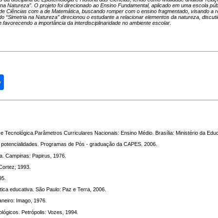
a na Natureza”. O projeto foi direcionado ao Ensino Fundamental, aplicado em uma escola púb
lina de Ciências com a de Matemática, buscando romper com o ensino fragmentado, visando a r
 “Simetria na Natureza” direcionou o estudante a relacionar elementos da natureza, discutid
avorecendo a importância da interdisciplinaridade no ambiente escolar.
Share
 Tecnológica.Parâmetros Curriculares Nacionais: Ensino Médio. Brasília: Ministério da Edu
 e potencialidades. Programas de Pós - graduação da CAPES. 2006.
isa. Campinas: Papirus, 1976.
Cortez; 1993.
95.
ica educativa. São Paulo: Paz e Terra, 2006.
aneiro: Imago, 1976.
lógicos. Petrópolis: Vozes, 1994.