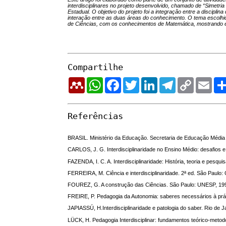
interdisciplinares no projeto desenvolvido, chamado de “Simetri
Estadual. O objetivo do projeto foi a integração entre a discip
interação entre as duas áreas do conhecimento. O tema escolhido
de Ciências, com os conhecimentos de Matemática, mostrando e f
Compartilhe
Mendeley
WhatsApp
Facebook
Twitter
LinkedIn
Telegram
Copy
Email
Link
Referências
BRASIL. Ministério da Educação. Secretaria de Educação Média e
CARLOS, J. G. Interdisciplinaridade no Ensino Médio: desafios
FAZENDA, I. C. A. Interdisciplinaridade: História, teoria e pesqu
FERREIRA, M. Ciência e interdisciplinaridade. 2ª ed. São Paulo: 
FOUREZ, G. A construção das Ciências. São Paulo: UNESP, 19
FREIRE, P. Pedagogia da Autonomia: saberes necessários à prát
JAPIASSÚ, H.Interdisciplinaridade e patologia do saber. Rio de J
LÜCK, H. Pedagogia Interdisciplinar: fundamentos teórico-metodo