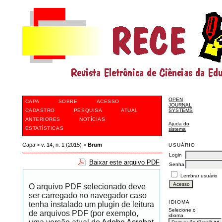
OPEN
CAPA
SOBRE
ACESSO
JOURNAL
CADASTRO
PESQUISA
ATUAL
SYSTEMS
ANTERIORES
NOTÍCIAS
Ajuda do
ESTATÍSTICAS
sistema
Capa
>
v. 14, n. 1 (2015)
>
Brum
USUÁRIO
Login
Baixar este arquivo PDF
Senha
Lembrar usuário
O arquivo PDF selecionado deve
ser carregado no navegador caso
IDIOMA
tenha instalado um plugin de leitura
Selecione o
de arquivos PDF (por exemplo,
idioma