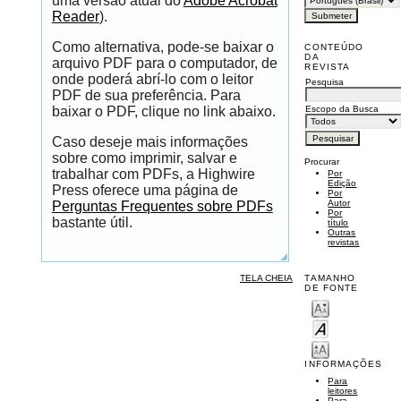
uma versão atual do
Adobe Acrobat
Reader
).
Como alternativa, pode-se baixar o
CONTEÚDO
DA
arquivo PDF para o computador, de
REVISTA
onde poderá abrí-lo com o leitor
Pesquisa
PDF de sua preferência. Para
Escopo da Busca
baixar o PDF, clique no link abaixo.
Caso deseje mais informações
sobre como imprimir, salvar e
Procurar
trabalhar com PDFs, a Highwire
Por
Edição
Press oferece uma página de
Por
Autor
Perguntas Frequentes sobre PDFs
Por
bastante útil.
título
Outras
revistas
TELA CHEIA
TAMANHO
DE FONTE
INFORMAÇÕES
Para
leitores
Para