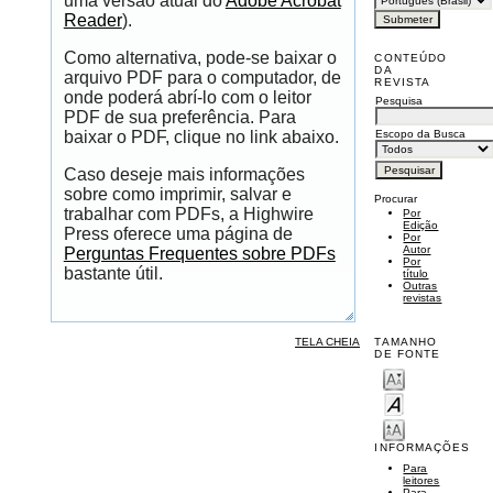
uma versão atual do
Adobe Acrobat
Reader
).
Como alternativa, pode-se baixar o
CONTEÚDO
DA
arquivo PDF para o computador, de
REVISTA
onde poderá abrí-lo com o leitor
Pesquisa
PDF de sua preferência. Para
Escopo da Busca
baixar o PDF, clique no link abaixo.
Caso deseje mais informações
sobre como imprimir, salvar e
Procurar
trabalhar com PDFs, a Highwire
Por
Edição
Press oferece uma página de
Por
Autor
Perguntas Frequentes sobre PDFs
Por
bastante útil.
título
Outras
revistas
TELA CHEIA
TAMANHO
DE FONTE
INFORMAÇÕES
Para
leitores
Para