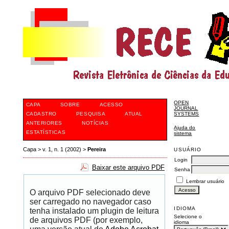
OPEN
CAPA
SOBRE
ACESSO
JOURNAL
CADASTRO
PESQUISA
ATUAL
SYSTEMS
ANTERIORES
NOTÍCIAS
Ajuda do
ESTATÍSTICAS
sistema
Capa
>
v. 1, n. 1 (2002)
>
Pereira
USUÁRIO
Login
Baixar este arquivo PDF
Senha
Lembrar usuário
O arquivo PDF selecionado deve
ser carregado no navegador caso
IDIOMA
tenha instalado um plugin de leitura
Selecione o
de arquivos PDF (por exemplo,
idioma