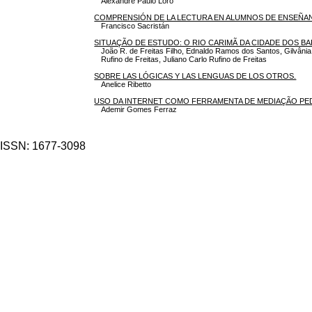
Alexandre Paulo Loro
COMPRENSIÓN DE LA LECTURA EN ALUMNOS DE ENSEÑA
Francisco Sacristán
SITUAÇÃO DE ESTUDO: O RIO CARIMÃ DA CIDADE DOS 
João R. de Freitas Filho, Ednaldo Ramos dos Santos, Gilvânia
Rufino de Freitas, Juliano Carlo Rufino de Freitas
SOBRE LAS LÓGICAS Y LAS LENGUAS DE LOS OTROS.
Anelice Ribetto
USO DA INTERNET COMO FERRAMENTA DE MEDIAÇÃO PE
Ademir Gomes Ferraz
ISSN: 1677-3098