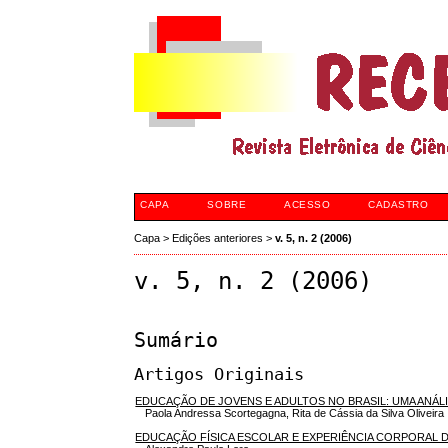
CAPA
SOBRE
ACESSO
CADASTRO
Capa
>
Edições anteriores
>
v. 5, n. 2 (2006)
v. 5, n. 2 (2006)
Sumário
Artigos Originais
EDUCAÇÃO DE JOVENS E ADULTOS NO BRASIL: UMA ANÁLI
Paola Andressa Scortegagna, Rita de Cássia da Silva Oliveira
EDUCAÇÃO FÍSICA ESCOLAR E EXPERIÊNCIA CORPORAL DE