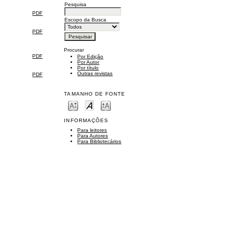
Pesquisa
PDF
Escopo da Busca
PDF
Procurar
PDF
Por Edição
Por Autor
Por título
Outras revistas
PDF
TAMANHO DE FONTE
INFORMAÇÕES
Para leitores
Para Autores
Para Bibliotecários