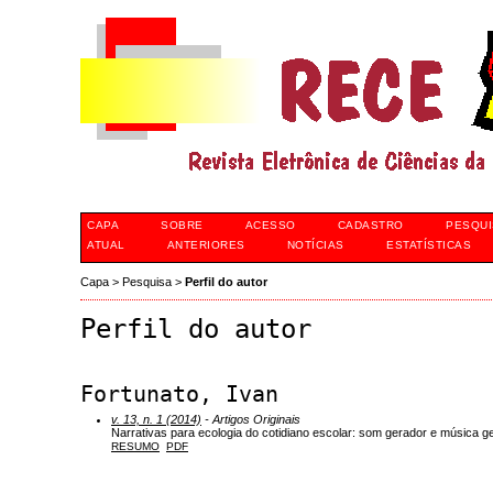
CAPA
SOBRE
ACESSO
CADASTRO
PESQUI
ATUAL
ANTERIORES
NOTÍCIAS
ESTATÍSTICAS
Capa
>
Pesquisa
>
Perfil do autor
Perfil do autor
Fortunato, Ivan
v. 13, n. 1 (2014)
- Artigos Originais
Narrativas para ecologia do cotidiano escolar: som gerador e música ge
RESUMO
PDF