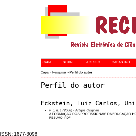
CAPA
SOBRE
ACESSO
CADASTRO
Capa
>
Pesquisa
>
Perfil do autor
Perfil do autor
Eckstein, Luiz Carlos, Uni
v. 5, n. 1 (2006)
- Artigos Originais
A FORMAÇÃO DOS PROFISSIONAIS DA EDUCAÇÃO H
RESUMO
PDF
ISSN: 1677-3098