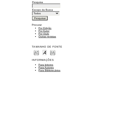
Pesquisa
Escopo da Busca
Procurar
Por Edição
Por Autor
Por título
Outras revistas
TAMANHO DE FONTE
INFORMAÇÕES
Para leitores
Para Autores
Para Bibliotecários