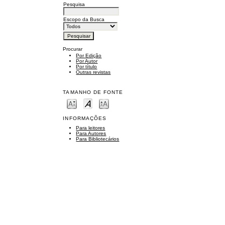
Pesquisa
Escopo da Busca
Procurar
Por Edição
Por Autor
Por título
Outras revistas
TAMANHO DE FONTE
INFORMAÇÕES
Para leitores
Para Autores
Para Bibliotecários