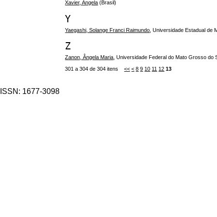
Xavier, Angela
(Brasil)
Y
Yaegashi, Solange Franci Raimundo
, Universidade Estadual de
Z
Zanon, Ângela Maria
, Universidade Federal do Mato Grosso do
301 a 304 de 304 itens
<<
<
8
9
10
11
12
13
ISSN: 1677-3098