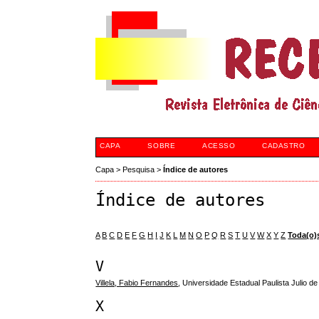
CAPA
SOBRE
ACESSO
CADASTRO
Capa
>
Pesquisa
>
Índice de autores
Índice de autores
A
B
C
D
E
F
G
H
I
J
K
L
M
N
O
P
Q
R
S
T
U
V
W
X
Y
Z
Toda(o)
V
Villela, Fabio Fernandes
, Universidade Estadual Paulista Julio de
X