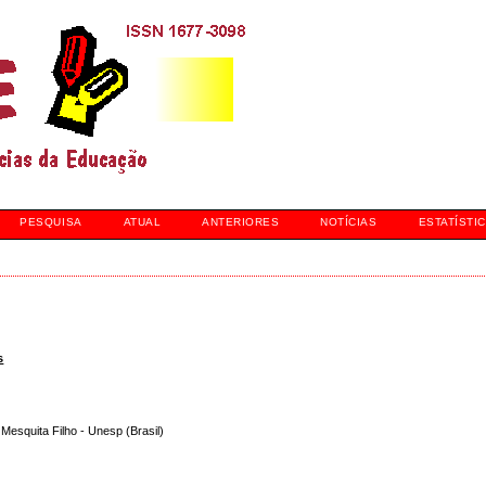
PESQUISA
ATUAL
ANTERIORES
NOTÍCIAS
ESTATÍSTI
s
 Mesquita Filho - Unesp (Brasil)