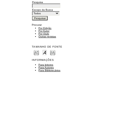
Pesquisa
Escopo da Busca
Procurar
Por Edição
Por Autor
Por título
Outras revistas
TAMANHO DE FONTE
INFORMAÇÕES
Para leitores
Para Autores
Para Bibliotecários