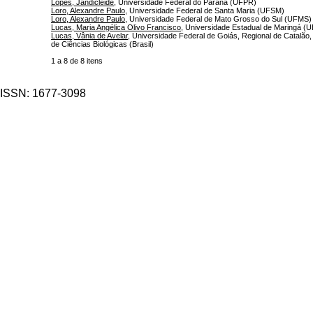
Lopes, Jandicleide
, Universidade Federal do Paraná (UFPR)
Loro, Alexandre Paulo
, Universidade Federal de Santa Maria (UFSM)
Loro, Alexandre Paulo
, Universidade Federal de Mato Grosso do Sul (UFMS)
Lucas, Maria Angélica Olivo Francisco
, Universidade Estadual de Maringá (
Lucas, Vânia de Avelar
, Universidade Federal de Goiás, Regional de Catalão
de Ciências Biológicas (Brasil)
1 a 8 de 8 itens
ISSN: 1677-3098