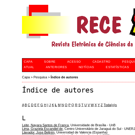
CAPA
SOBRE
ACESSO
CADASTRO
PESQUI
ATUAL
ANTERIORES
NOTÍCIAS
ESTATÍSTICAS
Capa
>
Pesquisa
>
Índice de autores
Índice de autores
A
B
C
D
E
F
G
H
I
J
K
L
M
N
O
P
Q
R
S
T
U
V
W
X
Y
Z
Toda(o)s
L
Leite, Nayara Santos de França
, Universidade de Brasília - UnB
Lima, Graziela Escandiel de
, Centro Universitário de Jaraguá do Sul - UNER
Llavador, Jose Beltrén
, Universidad de Valencia (Espanha)