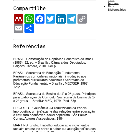
Autores
Para
Compartilhe
Bibliotecários
Mendeley
WhatsApp
Facebook
Twitter
LinkedIn
Telegram
Copy
Link
Email
Share
Referências
BRASIL. Constituição da República Federativa do Brasil
(1988). 32. ed. – Brasília : Câmara dos Deputados,
Edições Câmara, 2010. 140 p.
BRASIL. Secretaria de Educação Fundamental.
Parâmetros curriculares nacionais : introdução aos
parâmetros curriculares nacionais / Secretaria de
Educação Fundamental. – Brasília : MEC/SEF, 1997.
126p.
BRASIL, Secretaria de Ensino de 1º e 2º graus. Princípios
para Elaboração de Currículo. Secretaria de Ensino de 1º
e 2º graus. – Brasília: MEC, 1979. 2ªed. 37p.
FRIGOTTO, Gaudêncio. A Produtividade da Escola
Improdutiva: um (re)exame das relações entre educação
e estrutura econômico-social capitalista. São Paulo:
Cortes: Autores Assossiados, 1984.
MARTINS, Egidio. Trabalho, educação e movimentos
sociais: um estudo sobre o saber e a atuação política dos