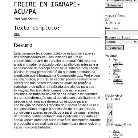
FREIRE EM IGARAPÉ-
AÇU/PA
CONTEÚDO
Yuri Neri Soares
DA
REVISTA
Texto completo:
Pesquisa
PDF
Escopo da Busca
Resumo
Esta pesquisa teve como objeto de estudo os saberes
Procurar
das trabalhadoras da Comunidade Luiz Freire
Por
construídos a partir do trabalho artesanal. Objetivamos
Edição
analisar o saber produzido pelo trabalho das artesãs e a
Por
necessidade da percepção de seus saberes pela escola
Autor
pública. Nossa perspectiva é de que com a tomada da
Por
identidade que é formada na Comunidade Luiz Freire pela
título
escola pública, o currículo escolar poderá realmente ser
Outras
alicerçado nas bases teóricas as quais se propõe a
revistas
trabalhar, o de utilizar a realizada dos alunos para sua
formação. Por isso defendemos que as relações
advindas do trabalho devem ser as bases estruturantes
TAMANHO
para a transformação social das classes trabalhadoras. A
DE FONTE
pesquisa foi realizada durante os estudos para a
construção do nosso Trabalho de Conclusão de Curso e
nos possibilitou chegar à conclusão de que as artesãs
constroem saberes específicos a partir de suas relações
de trabalho, fundamentando sua identidade enquanto ser
social, assim como em suas relações, ocorrentes durante
a produção artesanal, que contribuem para desenvolver o
INFORMAÇÕES
saber no e pelo trabalho.
Para
leitores
Para