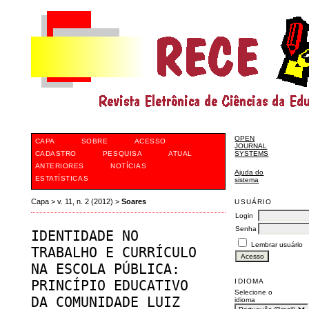
OPEN
CAPA
SOBRE
ACESSO
JOURNAL
CADASTRO
PESQUISA
ATUAL
SYSTEMS
ANTERIORES
NOTÍCIAS
Ajuda do
ESTATÍSTICAS
sistema
Capa
>
v. 11, n. 2 (2012)
>
Soares
USUÁRIO
Login
Senha
IDENTIDADE NO
Lembrar usuário
TRABALHO E CURRÍCULO
NA ESCOLA PÚBLICA:
IDIOMA
PRINCÍPIO EDUCATIVO
Selecione o
DA COMUNIDADE LUIZ
idioma