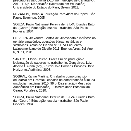
pescadores da Colônia Z-16, no município de Cametá-PA.
2011. 116 p. Dissertação (Mestrado em Educação) –
Universidade do Estado do Pará, Belém, 2011.
MÉZÁROS, István. A Educação Para Além do Capital. São
Paulo: Boitempo, 2005.
SOUZA, Paulo Nathanael Pereira de; SILVA, Eurides Brito
da. (Coord.) Educação: escola – trabalho. São Paulo:
Pioneira, 1984.
OLIVEIRA, Alexandre Santos de. Artesanato e indústria no
cenário amazônico: questões éticas, estéticas e
simbólicas. Actas de Diseño Nº 11. VI Encuentro
Latinoamericano de Diseño 2011. Buenos Aires, Jul. Ano
6, Nº 11, 2011.
SANTOS, Eloisa Helena. Processo de produção e
legitimação de saberes no trabalho. In: Gonçalves, Luiz
Alberto Oliveira (org.) Currículo e Políticas Públicas- Belo
Horizonte: Autêntica, 2003.
SOBRAL, Karine Martins. O trabalho como princípio
educativo em Gramsci: ensaios de compreensão à luz da
ontologia marxiana. 2010. 99 p. Dissertação (Mestrado
Acadêmico em Educação) - Universidade Estadual do
Ceará, Fortaleza, 2010.
SOUZA, Paulo Nathanael Pereira de; SILVA, Eurides Brito
da. (Coord.) Educação: escola – trabalho. São Paulo:
Pioneira, 1984.