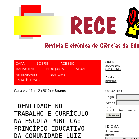
OPEN
CAPA
SOBRE
ACESSO
JOURNAL
CADASTRO
PESQUISA
ATUAL
SYSTEMS
ANTERIORES
NOTÍCIAS
Ajuda do
ESTATÍSTICAS
sistema
Capa
>
v. 11, n. 2 (2012)
>
Soares
USUÁRIO
Login
Senha
IDENTIDADE NO
Lembrar usuário
TRABALHO E CURRÍCULO
NA ESCOLA PÚBLICA:
IDIOMA
PRINCÍPIO EDUCATIVO
Selecione o
DA COMUNIDADE LUIZ
idioma