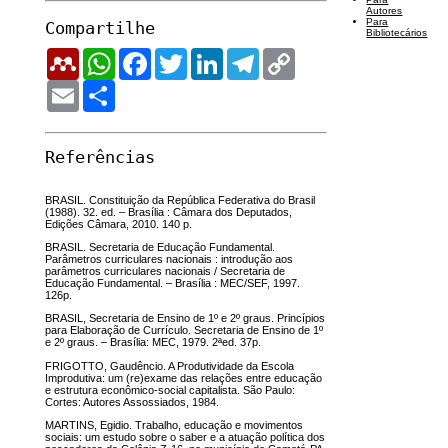
Autores
Para
Compartilhe
Bibliotecários
Mendeley
WhatsApp
Facebook
Twitter
LinkedIn
Telegram
Copy
Link
Email
Share
Referências
BRASIL. Constituição da República Federativa do Brasil
(1988). 32. ed. – Brasília : Câmara dos Deputados,
Edições Câmara, 2010. 140 p.
BRASIL. Secretaria de Educação Fundamental.
Parâmetros curriculares nacionais : introdução aos
parâmetros curriculares nacionais / Secretaria de
Educação Fundamental. – Brasília : MEC/SEF, 1997.
126p.
BRASIL, Secretaria de Ensino de 1º e 2º graus. Princípios
para Elaboração de Currículo. Secretaria de Ensino de 1º
e 2º graus. – Brasília: MEC, 1979. 2ªed. 37p.
FRIGOTTO, Gaudêncio. A Produtividade da Escola
Improdutiva: um (re)exame das relações entre educação
e estrutura econômico-social capitalista. São Paulo:
Cortes: Autores Assossiados, 1984.
MARTINS, Egidio. Trabalho, educação e movimentos
sociais: um estudo sobre o saber e a atuação política dos