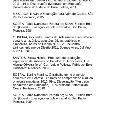
pescadores da Colônia Z-16, no município de Cametá-PA.
2011. 116 p. Dissertação (Mestrado em Educação) –
Universidade do Estado do Pará, Belém, 2011.
MÉZÁROS, István. A Educação Para Além do Capital. São
Paulo: Boitempo, 2005.
SOUZA, Paulo Nathanael Pereira de; SILVA, Eurides Brito
da. (Coord.) Educação: escola – trabalho. São Paulo:
Pioneira, 1984.
OLIVEIRA, Alexandre Santos de. Artesanato e indústria no
cenário amazônico: questões éticas, estéticas e
simbólicas. Actas de Diseño Nº 11. VI Encuentro
Latinoamericano de Diseño 2011. Buenos Aires, Jul. Ano
6, Nº 11, 2011.
SANTOS, Eloisa Helena. Processo de produção e
legitimação de saberes no trabalho. In: Gonçalves, Luiz
Alberto Oliveira (org.) Currículo e Políticas Públicas- Belo
Horizonte: Autêntica, 2003.
SOBRAL, Karine Martins. O trabalho como princípio
educativo em Gramsci: ensaios de compreensão à luz da
ontologia marxiana. 2010. 99 p. Dissertação (Mestrado
Acadêmico em Educação) - Universidade Estadual do
Ceará, Fortaleza, 2010.
SOUZA, Paulo Nathanael Pereira de; SILVA, Eurides Brito
da. (Coord.) Educação: escola – trabalho. São Paulo:
Pioneira, 1984.