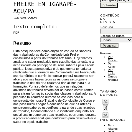
FREIRE EM IGARAPÉ-
AÇU/PA
CONTEÚDO
Yuri Neri Soares
DA
REVISTA
Texto completo:
Pesquisa
PDF
Escopo da Busca
Resumo
Esta pesquisa teve como objeto de estudo os saberes
Procurar
das trabalhadoras da Comunidade Luiz Freire
Por
construídos a partir do trabalho artesanal. Objetivamos
Edição
analisar o saber produzido pelo trabalho das artesãs e a
Por
necessidade da percepção de seus saberes pela escola
Autor
pública. Nossa perspectiva é de que com a tomada da
Por
identidade que é formada na Comunidade Luiz Freire pela
título
escola pública, o currículo escolar poderá realmente ser
Outras
alicerçado nas bases teóricas as quais se propõe a
revistas
trabalhar, o de utilizar a realizada dos alunos para sua
formação. Por isso defendemos que as relações
advindas do trabalho devem ser as bases estruturantes
TAMANHO
para a transformação social das classes trabalhadoras. A
DE FONTE
pesquisa foi realizada durante os estudos para a
construção do nosso Trabalho de Conclusão de Curso e
nos possibilitou chegar à conclusão de que as artesãs
constroem saberes específicos a partir de suas relações
de trabalho, fundamentando sua identidade enquanto ser
social, assim como em suas relações, ocorrentes durante
a produção artesanal, que contribuem para desenvolver o
INFORMAÇÕES
saber no e pelo trabalho.
Para
leitores
Para