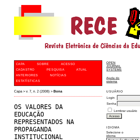
OPEN
CAPA
SOBRE
ACESSO
JOURNAL
CADASTRO
PESQUISA
ATUAL
SYSTEMS
ANTERIORES
NOTÍCIAS
Ajuda do
ESTATÍSTICAS
sistema
Capa
>
v. 7, n. 2 (2008)
>
Bona
USUÁRIO
Login
Senha
OS VALORES DA
Lembrar usuário
EDUCAÇÃO
REPRESENTADOS NA
IDIOMA
PROPAGANDA
Selecione o
INSTITUCIONAL
idioma