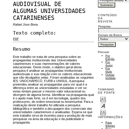
AUDIOVISUAL DE
ALGUMAS UNIVERSIDADES
CONTEÚDO
CATARINENSES
DA
REVISTA
Rafael Jose Bona
Pesquisa
Texto completo:
Escopo da Busca
PDF
Resumo
Procurar
Por
Este trabalho se trata de uma pesquisa sobre as
Edição
propagandas institucionais das Universidades
Por
catarinenses e suas representações de valores
Autor
educacionais. Deste modo, o objetivo geral desta
Por
pesquisa é analisar as propagandas institucionais
título
audiovisuais e sua relação com os valores educacionais
Outras
que são divulgados nelas. Foram analisadas as seguintes
revistas
IES: UNOCHAPECÓ, FURB e UNISUL. A pesquisa
pretendeu analisar as propagandas para ver qual é a
diferença entre as universidades estudadas e ver se
TAMANHO
estas tentam passar o mesmo valor educacional ou
DE FONTE
divergem de alguma forma. Identificar na propaganda qual
é o apelo mais forte, se é em tecnologia, quadro dos
professores, de ordem emocional ou testemunhal. Para a
realização deste trabalho foi utilizada a pesquisa
bibliográfica e também a decupagem dos comerciais das
universidades catarinenses e analisadas. Espera-se que
este trabalho sirva de incentivo para a produção de mais
INFORMAÇÕES
pesquisas na área da educação e da publicidade e
propaganda.
Para
leitores
Para