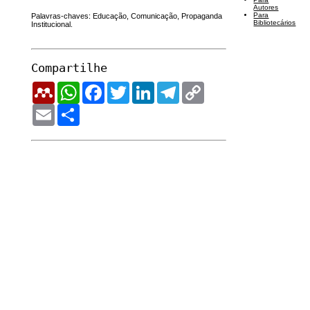
Autores
Para
Palavras-chaves: Educação, Comunicação, Propaganda
Bibliotecários
Institucional.
Compartilhe
Mendeley
WhatsApp
Facebook
Twitter
LinkedIn
Telegram
Copy
Link
Email
Share