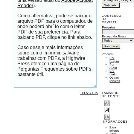
uma versão atual do
Adobe Acrobat
Reader
).
Como alternativa, pode-se baixar o
CONTEÚDO
DA
arquivo PDF para o computador, de
REVISTA
onde poderá abrí-lo com o leitor
Pesquisa
PDF de sua preferência. Para
Escopo da Busca
baixar o PDF, clique no link abaixo.
Caso deseje mais informações
sobre como imprimir, salvar e
Procurar
trabalhar com PDFs, a Highwire
Por
Edição
Press oferece uma página de
Por
Autor
Perguntas Frequentes sobre PDFs
Por
bastante útil.
título
Outras
revistas
TELA CHEIA
TAMANHO
DE FONTE
INFORMAÇÕES
Para
leitores
Para