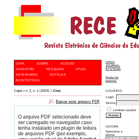
OPEN
CAPA
SOBRE
ACESSO
JOURNAL
CADASTRO
PESQUISA
ATUAL
SYSTEMS
ANTERIORES
NOTÍCIAS
Ajuda do
ESTATÍSTICAS
sistema
Capa
>
v. 2, n. 1 (2003)
>
Cruz
USUÁRIO
Login
Baixar este arquivo PDF
Senha
Lembrar usuário
O arquivo PDF selecionado deve
ser carregado no navegador caso
IDIOMA
tenha instalado um plugin de leitura
Selecione o
de arquivos PDF (por exemplo,
idioma