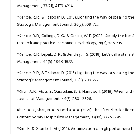
Management, 33(21), 4179-4214.
*Kehoe, R. R., & Tzabbar, D. (2015). Lighting the way or stealing th
Strategic Management Journal, 36(5), 709-727.
*Kehoe, R. R., Collings, D. G., & Cascio, W. F. (2023). Simply the b
research and practice. Personnel Psychology, 76(2), 585-615.
*Kehoe, R. R., Lepak, D. P., & Bentley, F. S. (2018). Let’s call a sta
Management, 44(5), 1848-1872.
*Kehoe, R. R., & Tzabbar, D. (2015). Lighting the way or stealing th
Strategic Management Journal, 36(5), 709-727.
*Khan, A. K., Moss, S., Quratulain, S., & Hameed, I. (2018). When 
Journal of Management, 44(7), 2801-2826.
Khan, A. N., Khan, N. A., & Bodla, A. A. (2021). The after-shock effe
Contemporary Hospitality Management, 33(10), 3277-3295.
*Kim, E., & Glomb, T. M. (2014). Victimization of high performers: