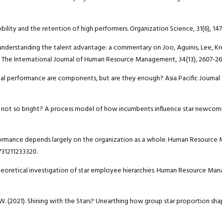
mobility and the retention of high performers. Organization Science, 31(6), 14
 understanding the talent advantage: a commentary on Joo, Aguinis, Lee, Kr
’. The International Journal of Human Resource Management, 34(13), 2607-26
textual performance are components, but are they enough? Asia Pacific Journa
ut why not so bright? A process model of how incumbents influence star newco
l performance depends largely on the organization as a whole. Human Resour
0731211233320.
 A theoretical investigation of star employee hierarchies. Human Resource 
, R. W. (2021). Shining with the Stars? Unearthing how group star proportion sh