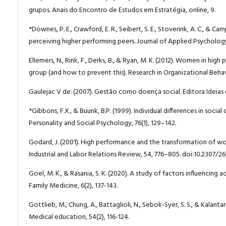
grupos. Anais do Encontro de Estudos em Estratégia, online, 9.
*Downes, P. E., Crawford, E. R., Seibert, S. E., Stoverink, A. C., & 
perceiving higher performing peers. Journal of Applied Psychology,
Ellemers, N., Rink, F., Derks, B., & Ryan, M. K. (2012). Women in 
group (and how to prevent this). Research in Organizational Behavio
Gaulejac V de. (2007). Gestão como doença social. Editora Ideias e
*Gibbons, F.X., & Buunk, B.P. (1999). Individual differences in soc
Personality and Social Psychology, 76(1), 129–142.
Godard, J. (2001). High performance and the transformation of w
Industrial and Labor Relations Review, 54, 776–805. doi:10.2307/26
Goel, M. K., & Rasania, S. K. (2020). A study of factors influenc
Family Medicine, 6(2), 137-143.
Gottlieb, M., Chung, A., Battaglioli, N., Sebok‐Syer, S. S., & Kalan
Medical education, 54(2), 116-124.