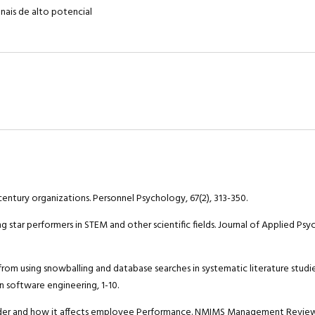
onais de alto potencial
st century organizations. Personnel Psychology, 67(2), 313-350.
ong star performers in STEM and other scientific fields. Journal of Applied Psy
s from using snowballing and database searches in systematic literature studi
n software engineering, 1-10.
n gender and how it affects employee Performance. NMIMS Management Revie