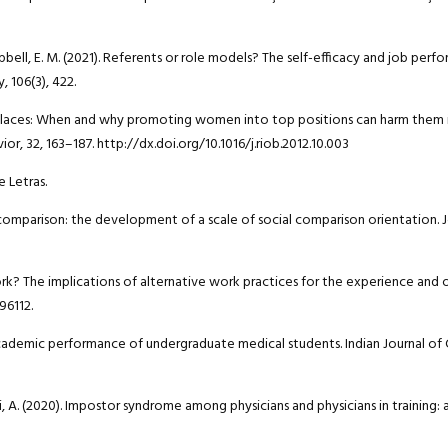
Campbell, E. M. (2021). Referents or role models? The self-efficacy and job per
 106(3), 422.
high places: When and why promoting women into top positions can harm them i
r, 32, 163–187. http://dx.doi.org/10.1016/j.riob.2012.10.003
 Letras.
ial comparison: the development of a scale of social comparison orientation. 
ork? The implications of alternative work practices for the experience and
96112.
ing academic performance of undergraduate medical students. Indian Journal 
tari, A. (2020). Impostor syndrome among physicians and physicians in training: