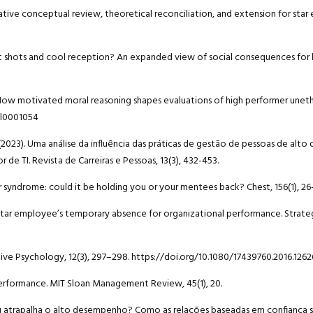
ntegrative conceptual review, theoretical reconciliation, and extension for sta
). Hot shots and cool reception? An expanded view of social consequences for
 How motivated moral reasoning shapes evaluations of high performer unethi
apl0001054
 G. N. (2023). Uma análise da influência das práticas de gestão de pessoas de a
de TI. Revista de Carreiras e Pessoas, 13(3), 432-453.
stor syndrome: could it be holding you or your mentees back? Chest, 156(1), 26
 of a star employee’s temporary absence for organizational performance. Str
ositive Psychology, 12(3), 297–298. https://doi.org/10.1080/17439760.2016.1262
 of performance. MIT Sloan Management Review, 45(1), 20.
da ou atrapalha o alto desempenho? Como as relações baseadas em confiança