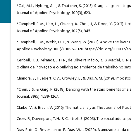
*Call, M. L., Nyberg, A. J., & Thatcher, S. (2015). Stargazing: an i
Journal of Applied Psychology, 100(3), 623.
*Campbell, E. M., Liao, H., Chuang, A., Zhou, J., & Dong, Y. (2017
Journal of Applied Psychology, 102(5), 845.
*Campbell, E. M., Welsh, D. T., & Wang, W. (2023). Above the law?
Applied Psychology, 108(7), 1096–1120. https://doi.org/10.1037/
Ceribeli, H. B., Miranda, J. H. R., de Oliveira Inácio, R., & Maciel,
o clima de inovação e o bullying no ambiente de trabalho no setor 
Chandra, S., Huebert, C. A., Crowley, E., & Das, A. M. (2019). Impo
*Chen, J. S., & Garg, P. (2018). Dancing with the stars: benefits
Journal, 39(5), 1239-1267.
Clarke, V., & Braun, V. (2016). Thematic analysis. The Journal of P
Cross, R., Davenport, T. H., & Cantrell, S. (2003). The social side
Dias, F. de O., Reyes Junior, E., Dias, W. L. (2020). A amizade aju