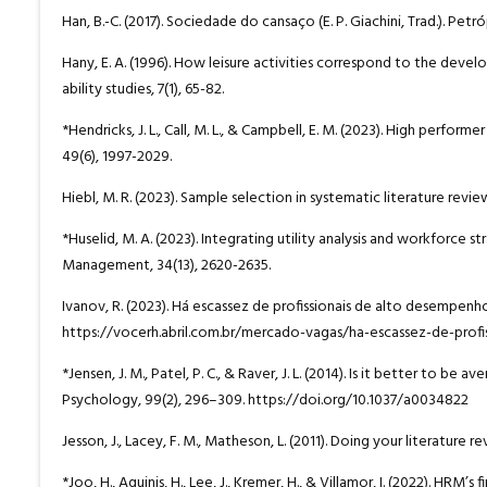
Han, B.-C. (2017). Sociedade do cansaço (E. P. Giachini, Trad.). Petr
Hany, E. A. (1996). How leisure activities correspond to the develo
ability studies, 7(1), 65-82.
*Hendricks, J. L., Call, M. L., & Campbell, E. M. (2023). High perfo
49(6), 1997-2029.
Hiebl, M. R. (2023). Sample selection in systematic literature rev
*Huselid, M. A. (2023). Integrating utility analysis and workforce
Management, 34(13), 2620-2635.
Ivanov, R. (2023). Há escassez de profissionais de alto desempenho
https://vocerh.abril.com.br/mercado-vagas/ha-escassez-de-profi
*Jensen, J. M., Patel, P. C., & Raver, J. L. (2014). Is it better to
Psychology, 99(2), 296–309. https://doi.org/10.1037/a0034822
Jesson, J., Lacey, F. M., Matheson, L. (2011). Doing your literature
*Joo, H., Aguinis, H., Lee, J., Kremer, H., & Villamor, I. (2022). H