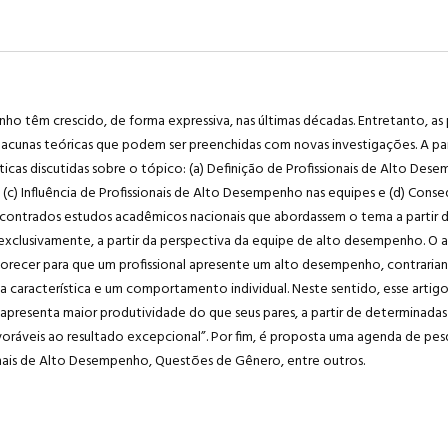
o têm crescido, de forma expressiva, nas últimas décadas. Entretanto, as 
e lacunas teóricas que podem ser preenchidas com novas investigações. A pa
emáticas discutidas sobre o tópico: (a) Definição de Profissionais de Alto Des
(c) Influência de Profissionais de Alto Desempenho nas equipes e (d) Conse
ncontrados estudos acadêmicos nacionais que abordassem o tema a partir d
exclusivamente, a partir da perspectiva da equipe de alto desempenho. O a
avorecer para que um profissional apresente um alto desempenho, contrari
uma característica e um comportamento individual. Neste sentido, esse art
presenta maior produtividade do que seus pares, a partir de determinadas 
voráveis ao resultado excepcional”. Por fim, é proposta uma agenda de pes
nais de Alto Desempenho, Questões de Gênero, entre outros.