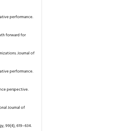
ovative performance.
path forward for
anizations. Journal of
ovative performance.
ance perspective.
ional Journal of
gy, 99(4), 619–634.