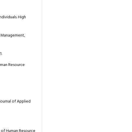
ndividuals. High
 of Management,
1.
 Human Resource
 Journal of Applied
rnal of Human Resource