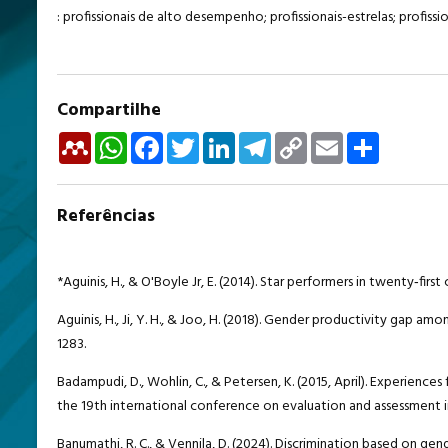
: profissionais de alto desempenho; profissionais-estrelas; profissi
Compartilhe
Mendeley
WhatsApp
Facebook
Twitter
LinkedIn
Telegram
Copy
Email
Share
Link
Referências
*Aguinis, H., & O'Boyle Jr, E. (2014). Star performers in twenty‐fir
Aguinis, H., Ji, Y. H., & Joo, H. (2018). Gender productivity gap am
1283.
Badampudi, D., Wohlin, C., & Petersen, K. (2015, April). Experience
the 19th international conference on evaluation and assessment i
Banumathi, R. C., & Vennila, D. (2024). Discrimination based o