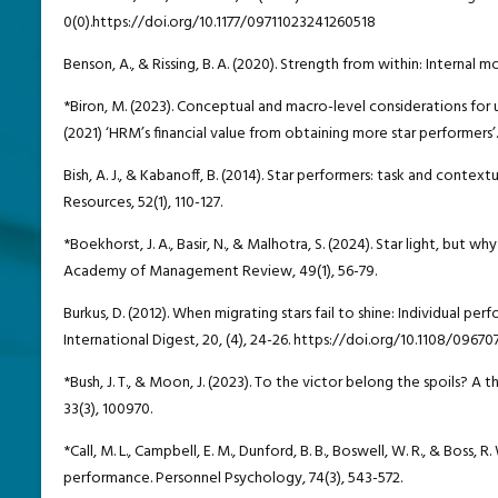
0(0).https://doi.org/10.1177/09711023241260518
Benson, A., & Rissing, B. A. (2020). Strength from within: Internal 
*Biron, M. (2023). Conceptual and macro-level considerations for
(2021) ‘HRM’s financial value from obtaining more star performers
Bish, A. J., & Kabanoff, B. (2014). Star performers: task and con
Resources, 52(1), 110-127.
*Boekhorst, J. A., Basir, N., & Malhotra, S. (2024). Star light, b
Academy of Management Review, 49(1), 56-79.
Burkus, D. (2012). When migrating stars fail to shine: Individua
International Digest, 20, (4), 24-26. https://doi.org/10.1108/0967
*Bush, J. T., & Moon, J. (2023). To the victor belong the spoils?
33(3), 100970.
*Call, M. L., Campbell, E. M., Dunford, B. B., Boswell, W. R., & Boss
performance. Personnel Psychology, 74(3), 543-572.