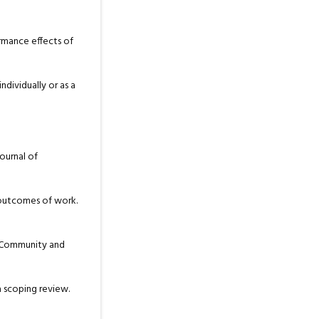
formance effects of
ndividually or as a
Journal of
 outcomes of work.
of Community and
 a scoping review.