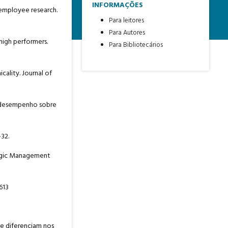
INFORMAÇÕES
r employee research.
Para leitores
Para Autores
 high performers.
Para Bibliotecários
cality. Journal of
lto desempenho sobre
-32.
ategic Management
613
 se diferenciam nos