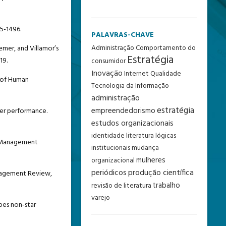
75-1496.
PALAVRAS-CHAVE
Administração
Comportamento do
emer, and Villamor’s
Estratégia
19.
consumidor
Inovação
Internet
Qualidade
l of Human
Tecnologia da Informação
administração
estratégia
empreendedorismo
mer performance.
estudos organizacionais
identidade
literatura
lógicas
ce Management
institucionais
mudança
mulheres
organizacional
periódicos
produção científica
Management Review,
trabalho
revisão de literatura
varejo
apes non‐star