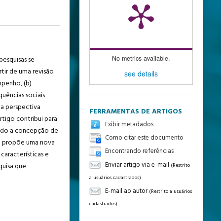
No metrics available.
pesquisas se
rtir de uma revisão
see details
empenho, (b)
quências sociais
a perspectiva
FERRAMENTAS DE ARTIGOS
rtigo contribui para
Exibir metadados
ando a concepção de
Como citar este documento
igo propõe uma nova
Encontrando referências
características e
Enviar artigo via e-mail
quisa que
(Restrito
a usuários cadastrados)
E-mail ao autor
(Restrito a usuários
cadastrados)