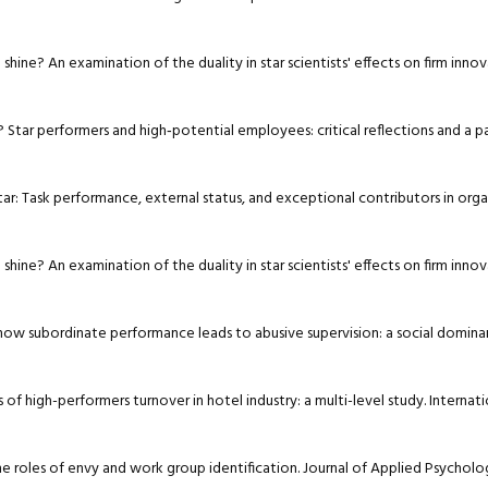
e shine? An examination of the duality in star scientists' effects on firm inn
est? Star performers and high‐potential employees: critical reflections and a 
r a star: Task performance, external status, and exceptional contributors in org
e shine? An examination of the duality in star scientists' effects on firm inn
and how subordinate performance leads to abusive supervision: a social domin
cts of high-performers turnover in hotel industry: a multi-level study. Internat
 the roles of envy and work group identification. Journal of Applied Psycholo