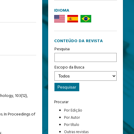
IDIOMA
CONTEÚDO DA REVISTA
Pesquisa
Escopo da Busca
chology, 103(12),
Procurar
Por Edição
es. In Proceedings of
Por Autor
Por título
Outras revistas
w,