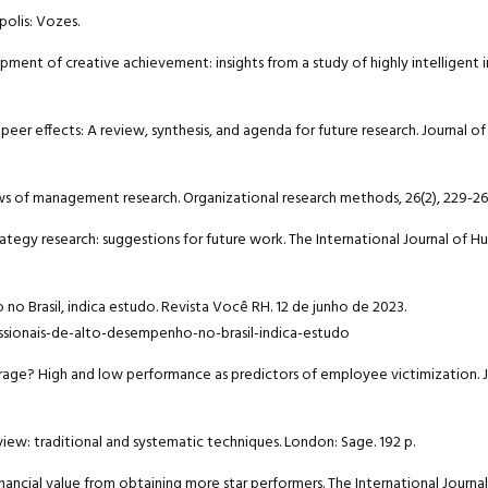
ópolis: Vozes.
pment of creative achievement: insights from a study of highly intelligent i
rmer peer effects: A review, synthesis, and agenda for future research. Journal
iews of management research. Organizational research methods, 26(2), 229-26
 strategy research: suggestions for future work. The International Journal of
 no Brasil, indica estudo. Revista Você RH. 12 de junho de 2023.
ssionais-de-alto-desempenho-no-brasil-indica-estudo
 be average? High and low performance as predictors of employee victimization.
 review: traditional and systematic techniques. London: Sage. 192 p.
RM’s financial value from obtaining more star performers. The International Jou