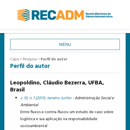
MENU
CAPA
Capa
>
Pesquisa
>
Perfil do autor
Perfil do autor
SOBRE
ACESSO
Leopoldino, Cláudio Bezerra, UFBA,
CADASTRO
Brasil
PESQUISA
v. 10, n. 1 (2011): Janeiro-Junho
- Administração Social e
Ambiental
ATUAL
Entre fluxos e contra-fluxos: um estudo de caso sobre
ANTERIORES
logística e sua aplicação na responsabilidade
socioambiental
ESTATÍSTICAS