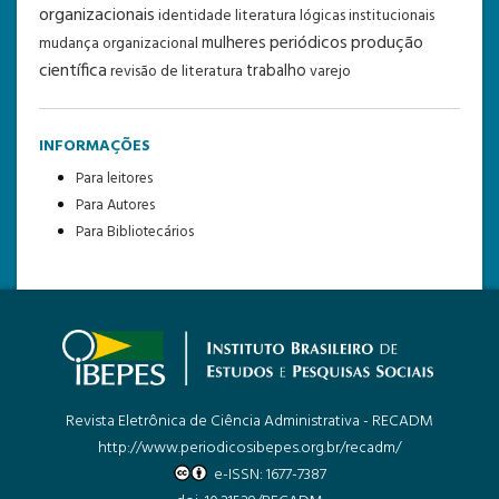
organizacionais
identidade
literatura
lógicas institucionais
periódicos
produção
mulheres
mudança organizacional
científica
trabalho
revisão de literatura
varejo
INFORMAÇÕES
Para leitores
Para Autores
Para Bibliotecários
Revista Eletrônica de Ciência Administrativa - RECADM
http://www.periodicosibepes.org.br/recadm/
e-ISSN: 1677-7387