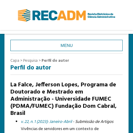
MENU
CAPA
Capa
>
Pesquisa
>
Perfil do autor
Perfil do autor
SOBRE
ACESSO
La Falce, Jefferson Lopes, Programa de
CADASTRO
Doutorado e Mestrado em
Administração - Universidade FUMEC
PESQUISA
(PDMA/FUMEC) Fundação Dom Cabral,
ATUAL
Brasil
ANTERIORES
v. 22, n. 1 (2023): Janeiro-Abril
- Submissão de Artigos
Vivências de servidores em um contexto de
ESTATÍSTICAS