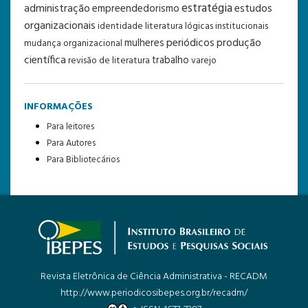
estratégia
administração
estudos
empreendedorismo
organizacionais
identidade
literatura
lógicas institucionais
periódicos
produção
mulheres
mudança organizacional
científica
trabalho
revisão de literatura
varejo
INFORMAÇÕES
Para leitores
Para Autores
Para Bibliotecários
Revista Eletrônica de Ciência Administrativa - RECADM
http://www.periodicosibepes.org.br/recadm/