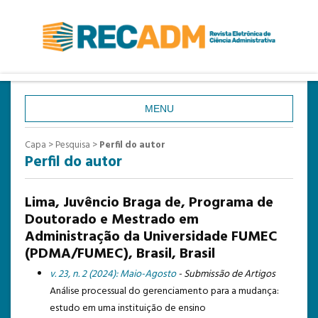
MENU
CAPA
Capa
>
Pesquisa
>
Perfil do autor
Perfil do autor
SOBRE
ACESSO
Lima, Juvêncio Braga de, Programa de
CADASTRO
Doutorado e Mestrado em
Administração da Universidade FUMEC
PESQUISA
(PDMA/FUMEC), Brasil, Brasil
ATUAL
v. 23, n. 2 (2024): Maio-Agosto
- Submissão de Artigos
ANTERIORES
Análise processual do gerenciamento para a mudança:
estudo em uma instituição de ensino
ESTATÍSTICAS