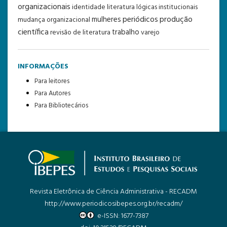
organizacionais
identidade
literatura
lógicas institucionais
periódicos
produção
mulheres
mudança organizacional
científica
trabalho
revisão de literatura
varejo
INFORMAÇÕES
Para leitores
Para Autores
Para Bibliotecários
Revista Eletrônica de Ciência Administrativa - RECADM
http://www.periodicosibepes.org.br/recadm/
e-ISSN: 1677-7387