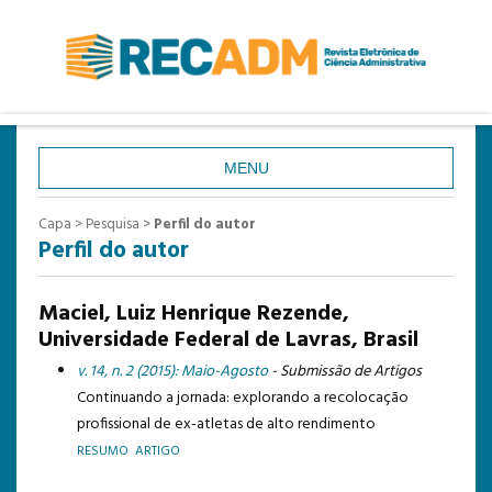
MENU
CAPA
Capa
>
Pesquisa
>
Perfil do autor
Perfil do autor
SOBRE
ACESSO
Maciel, Luiz Henrique Rezende,
CADASTRO
Universidade Federal de Lavras, Brasil
PESQUISA
v. 14, n. 2 (2015): Maio-Agosto
- Submissão de Artigos
Continuando a jornada: explorando a recolocação
ATUAL
profissional de ex-atletas de alto rendimento
ANTERIORES
RESUMO
ARTIGO
ESTATÍSTICAS