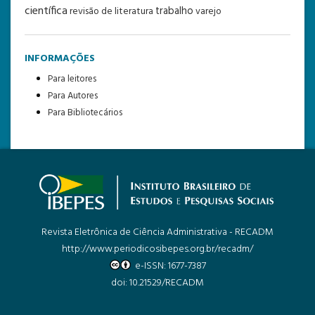
científica
trabalho
revisão de literatura
varejo
INFORMAÇÕES
Para leitores
Para Autores
Para Bibliotecários
Revista Eletrônica de Ciência Administrativa - RECADM
http://www.periodicosibepes.org.br/recadm/
e-ISSN: 1677-7387
doi: 10.21529/RECADM