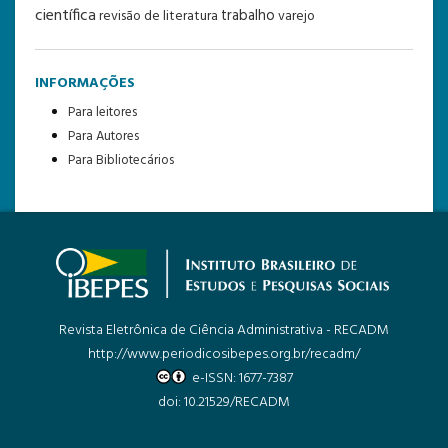
científica
trabalho
revisão de literatura
varejo
INFORMAÇÕES
Para leitores
Para Autores
Para Bibliotecários
Revista Eletrônica de Ciência Administrativa - RECADM
http://www.periodicosibepes.org.br/recadm/
e-ISSN: 1677-7387
doi: 10.21529/RECADM