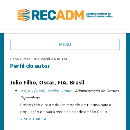
MENU
CAPA
Capa
>
Pesquisa
>
Perfil do autor
Perfil do autor
SOBRE
ACESSO
Julio Filho, Oscar, FIA, Brasil
CADASTRO
v. 8, n. 1 (2009): Janeiro-Junho
- Administração de Setores
PESQUISA
Específicos
Proposição e teste de um modelo de turismo para a
ATUAL
população de baixa renda na cidade de São Paulo
ANTERIORES
RESUMO
ARTIGO
ESTATÍSTICAS