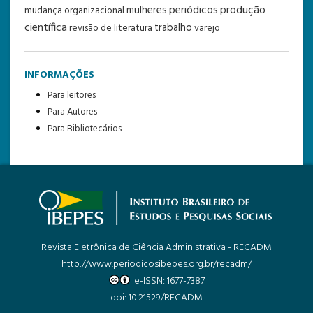
periódicos
produção
mulheres
mudança organizacional
científica
trabalho
revisão de literatura
varejo
INFORMAÇÕES
Para leitores
Para Autores
Para Bibliotecários
Revista Eletrônica de Ciência Administrativa - RECADM
http://www.periodicosibepes.org.br/recadm/
e-ISSN: 1677-7387
doi: 10.21529/RECADM