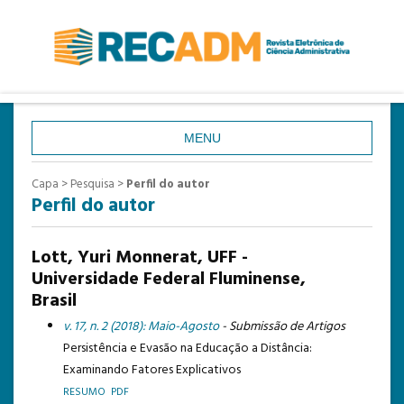
MENU
CAPA
Capa
>
Pesquisa
>
Perfil do autor
Perfil do autor
SOBRE
ACESSO
Lott, Yuri Monnerat, UFF -
CADASTRO
Universidade Federal Fluminense,
Brasil
PESQUISA
v. 17, n. 2 (2018): Maio-Agosto
- Submissão de Artigos
ATUAL
Persistência e Evasão na Educação a Distância:
ANTERIORES
Examinando Fatores Explicativos
RESUMO
PDF
ESTATÍSTICAS