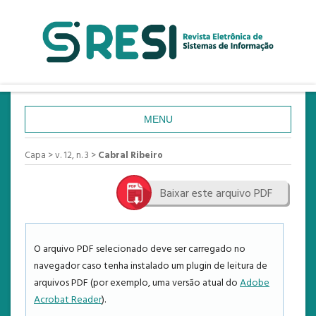
MENU
CAPA
Capa
>
v. 12, n. 3
>
Cabral Ribeiro
SOBRE
Baixar este arquivo PDF
ACESSO
CADASTRO
PESQUISA
O arquivo PDF selecionado deve ser carregado no
navegador caso tenha instalado um plugin de leitura de
ATUAL
arquivos PDF (por exemplo, uma versão atual do
Adobe
ANTERIORES
Acrobat Reader
).