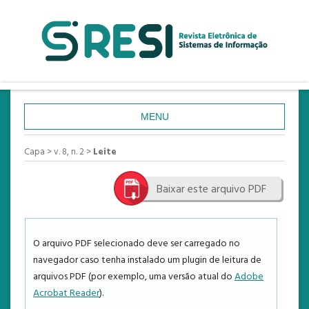
MENU
CAPA
Capa
>
v. 8, n. 2
>
Leite
SOBRE
Baixar este arquivo PDF
ACESSO
CADASTRO
PESQUISA
O arquivo PDF selecionado deve ser carregado no
navegador caso tenha instalado um plugin de leitura de
ATUAL
arquivos PDF (por exemplo, uma versão atual do
Adobe
ANTERIORES
Acrobat Reader
).