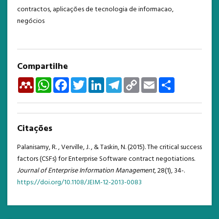
contractos, aplicações de tecnologia de informacao,
negócios
Compartilhe
Mendeley
WhatsApp
Facebook
Twitter
LinkedIn
Telegram
Copy
Email
Share
Link
Citações
Palanisamy, R. , Verville, J. , & Taskin, N. (2015). The critical success
factors (CSFs) for Enterprise Software contract negotiations.
Journal of Enterprise Information Management
, 28(1), 34-.
https://doi.org/10.1108/JEIM-12-2013-0083