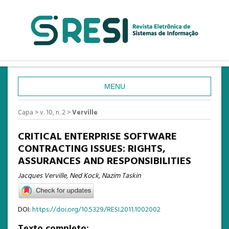
MENU
CAPA
Capa
>
v. 10, n. 2
>
Verville
SOBRE
CRITICAL ENTERPRISE SOFTWARE
ACESSO
CONTRACTING ISSUES: RIGHTS,
ASSURANCES AND RESPONSIBILITIES
CADASTRO
Jacques Verville, Ned Kock, Nazim Taskin
PESQUISA
ATUAL
DOI:
https://doi.org/10.5329/RESI.2011.1002002
ANTERIORES
Texto completo: