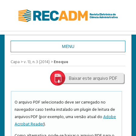
MENU
CAPA
Capa
>
v. 13, n. 3 (2014)
>
Enoque
SOBRE
Baixar este arquivo PDF
ACESSO
CADASTRO
PESQUISA
O arquivo PDF selecionado deve ser carregado no
navegador caso tenha instalado um plugin de leitura de
ATUAL
arquivos PDF (por exemplo, uma versão atual do
Adobe
ANTERIORES
Acrobat Reader
).
ESTATÍSTICAS
Como alternativa, pode-se baixar o arquivo PDF para o