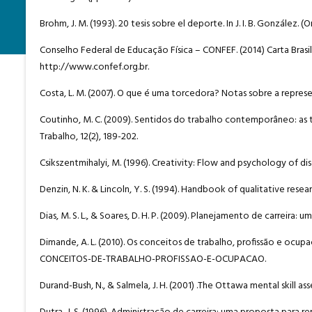
Brohm, J. M. (1993). 20 tesis sobre el deporte. In J. I. B. González.
Conselho Federal de Educação Física – CONFEF. (2014) Carta Brasil
http://www.confef.org.br.
Costa, L. M. (2007). O que é uma torcedora? Notas sobre a repres
Coutinho, M. C. (2009). Sentidos do trabalho contemporâneo: as t
Trabalho, 12(2), 189-202.
Csikszentmihalyi, M. (1996). Creativity: Flow and psychology of di
Denzin, N. K. & Lincoln, Y. S. (1994). Handbook of qualitative resea
Dias, M. S. L., & Soares, D. H. P. (2009). Planejamento de carreira:
Dimande, A. L. (2010). Os conceitos de trabalho, profissão e oc
CONCEITOS-DE-TRABALHO-PROFISSAO-E-OCUPACAO.
Durand-Bush, N., & Salmela, J. H. (2001) .The Ottawa mental skill a