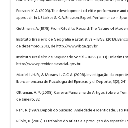
Dutra, J. S. (1996). Administração de carreira: uma proposta para r
Ericsson, K. A. (2003). The development of elite performance and
approach. In J. Starkes & K. A. Ericsson. Expert Performance in Sp
Guttmann, A. (1978). From Ritual to Record: The Nature of Modern
Instituto Brasileiro de Geografia e Estatístiva – IBGE. (2013).
de dezembro, 2013, de http://www.ibge.gov.br.
Instituto Brasileiro de Seguridade Social – INSS. (2013). Boletim 
http://www.previdenciasocial. gov.br.
Maciel, L. H. R., & Moraes, L. C. C. A. (2008). Investigação da expe
Iberoamericana de Psicologia del Ejercicio y el Deporte, 3(2), 241
Oltramari, A. P. (2008). Carreira: Panorama de Artigos Sobre o 
de Janeiro, 32.
Pahl, R. (1997). Depois do Sucesso: Ansiedade e Identidade. São P
Rúbio, K. (2002). O trabalho do atleta e a produção do espetáculo 