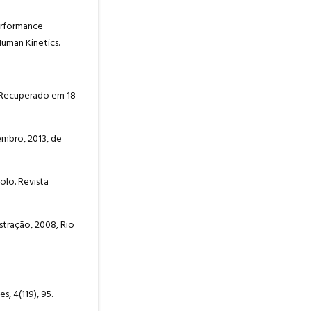
performance
Human Kinetics.
. Recuperado em 18
zembro, 2013, de
colo. Revista
stração, 2008, Rio
, 4(119), 95.