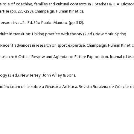
role of coaching, families and cultural contexts. In J. Starkes & K. A. Ericsso
rtise (pp. 275-293). Champaign: Human Kinetics.
rspectivas. 2a Ed. São Paulo: Manolo. (pp. 512).
dults in transition: Linking practice with theory (2 ed.). New York: Spring.
rts: Recent advances in research on sport expertise. Champaign: Human Kinetic
d Research: A Critical Review and Agenda for Future Exploration. Journal of M
ogy (3 ed.). New Jersey: John Wiley & Sons.
fância: um olhar sobre a Ginástica Artística. Revista Brasileira de Ciências d