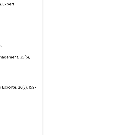
n. Expert
s.
anagement, 35(6),
o Esporte, 26(3), 159-