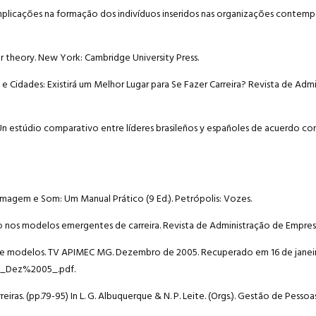
as implicações na formação dos indivíduos inseridos nas organizações contem
reer theory. New York: Cambridge University Press.
eiras e Cidades: Existirá um Melhor Lugar para Se Fazer Carreira? Revista de Adm
l: Un estúdio comparativo entre líderes brasileños y españoles de acuerdo c
, Imagem e Som: Um Manual Prático (9 Ed.). Petrópolis: Vozes.
ho nos modelos emergentes de carreira. Revista de Administração de Empresa
o de modelos. TV APIMEC MG. Dezembro de 2005. Recuperado em 16 de janeir
0_Dez%2005_.pdf.
rreiras. (pp.79-95) In L. G. Albuquerque & N. P. Leite. (Orgs.). Gestão de Pesso