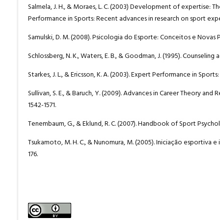
Salmela, J. H., & Moraes, L. C. (2003) Development of expertise: The 
Performance in Sports: Recent advances in research on sport expe
Samulski, D. M. (2008). Psicologia do Esporte: Conceitos e Novas Pe
Schlossberg, N. K., Waters, E. B., & Goodman, J. (1995). Counseling a
Starkes, J. L., & Ericsson, K. A. (2003). Expert Performance in Spo
Sullivan, S. E., & Baruch, Y. (2009). Advances in Career Theory an
1542-1571.
Tenembaum, G., & Eklund, R. C. (2007). Handbook of Sport Psychol
Tsukamoto, M. H. C., & Nunomura, M. (2005). Iniciação esportiva e in
176.