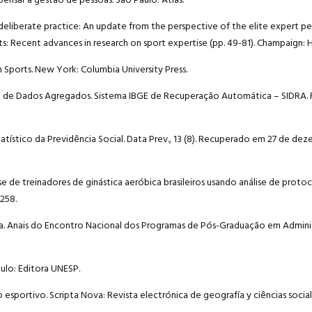
epensar a gestão de pessoas. São Paulo: Atlas.
 deliberate practice: An update from the perspective of the elite expert 
orts: Recent advances in research on sport expertise (pp. 49-81). Champaign: 
 Sports. New York: Columbia University Press.
 Banco de Dados Agregados. Sistema IBGE de Recuperação Automática – SIDRA
Estatístico da Previdência Social. Data Prev., 13 (8). Recuperado em 27 de de
rtise de treinadores de ginástica aeróbica brasileiros usando análise de proto
-258.
Tema. Anais do Encontro Nacional dos Programas de Pós-Graduação em Admini
aulo: Editora UNESP.
esportivo. Scripta Nova: Revista electrónica de geografía y ciências sociales