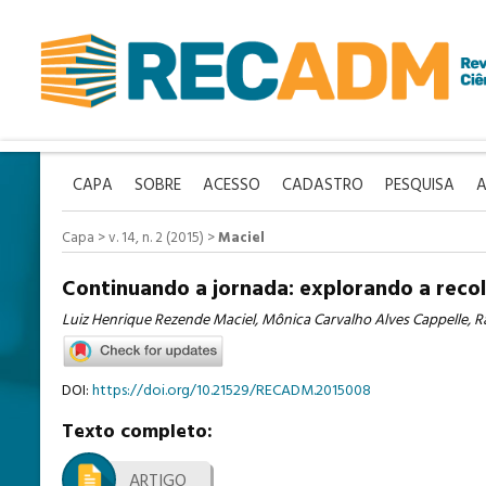
CAPA
SOBRE
ACESSO
CADASTRO
PESQUISA
A
Capa
>
v. 14, n. 2 (2015)
>
Maciel
Continuando a jornada: explorando a recol
Luiz Henrique Rezende Maciel, Mônica Carvalho Alves Cappelle, R
DOI:
https://doi.org/10.21529/RECADM.2015008
Texto completo:
ARTIGO