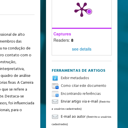
Captures
ssional de alto
Readers:
8
m membros das
tiu na condução de
see details
meiro contato com o
onstrução,
interpretativa,
FERRAMENTAS DE ARTIGOS
 quadro de análise
Exibir metadados
as fixas: A Carreira
Como citar este documento
o que se refere a
Encontrando referências
te. Destaca-se
Enviar artigo via e-mail
(Restrito
sos, foi influenciada
a usuários cadastrados)
onais, para o
E-mail ao autor
(Restrito a usuários
cadastrados)