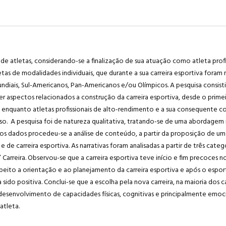
de atletas, considerando-se a finalização de sua atuação como atleta profi
as de modalidades individuais, que durante a sua carreira esportiva fora
undiais, Sul-Americanos, Pan-Americanos e/ou Olímpicos. A pesquisa consis
nder aspectos relacionados a construção da carreira esportiva, desde o pri
 enquanto atletas profissionais de alto-rendimento e a sua consequente c
so. A pesquisa foi de natureza qualitativa, tratando-se de uma abordagem 
dos dados procedeu-se a análise de conteúdo, a partir da proposição de um
 carreira esportiva. As narrativas foram analisadas a partir de três categori
Carreira. Observou-se que a carreira esportiva teve início e fim precoces n
speito a orientação e ao planejamento da carreira esportiva e após o espor
do positiva. Conclui-se que a escolha pela nova carreira, na maioria dos ca
desenvolvimento de capacidades físicas, cognitivas e principalmente emoci
atleta.