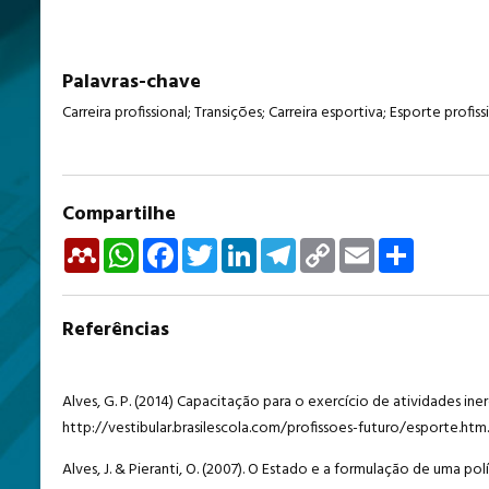
Palavras-chave
Carreira profissional; Transições; Carreira esportiva; Esporte profiss
Compartilhe
Mendeley
WhatsApp
Facebook
Twitter
LinkedIn
Telegram
Copy
Email
Share
Link
Referências
Alves, G. P. (2014) Capacitação para o exercício de atividades in
http://vestibular.brasilescola.com/profissoes-futuro/esporte.htm.
Alves, J. & Pieranti, O. (2007). O Estado e a formulação de uma polí