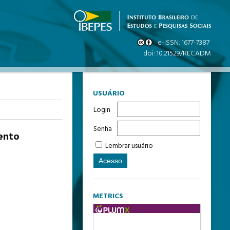
USUÁRIO
Login
Senha
mento
Lembrar usuário
METRICS