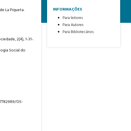
INFORMAÇÕES
 de La Piqueta.
Para leitores
Para Autores
Para Bibliotecários
iedade, 2(4), 1-31-.
logia Social do
/37782989/OS-