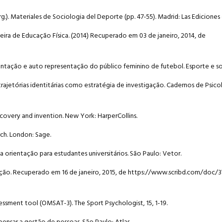
 (Org.). Materiales de Sociologia del Deporte (pp. 47-55). Madrid: Las Ediciones
eira de Educação Física. (2014) Recuperado em 03 de janeiro, 2014, de
entação e auto representação do público feminino de futebol. Esporte e soc
rajetórias identitárias como estratégia de investigação. Cadernos de Psico
scovery and invention. New York: HarperCollins.
rch. London: Sage.
 uma orientação para estudantes universitários. São Paulo: Vetor.
upação. Recuperado em 16 de janeiro, 2015, de https://www.scribd.com/doc
ssessment tool (OMSAT-3). The Sport Psychologist, 15, 1-19.