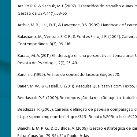
Araújo R. R. & Sachuk, M. I. (2007). Os sentidos do trabalho e su
Gestão da USP, 14(1), 53-66.
Arthur, M. B., Hall, D. T., & Lawrence, B.S. (1989). Handbook of ca
Balassiano, M., Ventura, E. C. F., & Fontes Filho, J. R. (2004). Carr
Contemporânea, 8(3), 99-116.
Barata, M. A. (2011) El liderazgo en una perspectiva internaciona
Revista de Psicologia, 2(1), 35-48.
Bardin, L. (1995). Análise de conteúdo. Lisboa: Edições 70.
Bauer, M. W., & Gassell, G. (2011). Pesquisa Qualitativa com Texto
Bendassoli, P. F. (2009). Recomposição da relação sujeito-trabal
Beschizza, R. (2005). Carreira: definição de papeis e comparaçã
http://apimecmg.com.br/artigos/349_Renato%20Beschizza%2
Bianchi, E. M. P. G., & Quishida, A. (2009). Gestão estratégica de ca
Estratégias (pp. 79-95). São Paulo: Atlas.