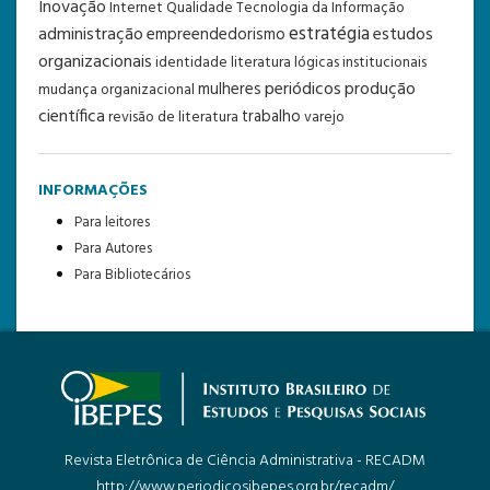
Inovação
Internet
Qualidade
Tecnologia da Informação
estratégia
administração
estudos
empreendedorismo
organizacionais
identidade
literatura
lógicas institucionais
periódicos
produção
mulheres
mudança organizacional
científica
trabalho
revisão de literatura
varejo
INFORMAÇÕES
Para leitores
Para Autores
Para Bibliotecários
Revista Eletrônica de Ciência Administrativa - RECADM
http://www.periodicosibepes.org.br/recadm/