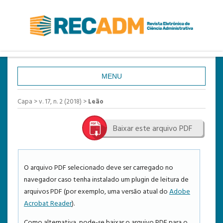
MENU
CAPA
Capa
>
v. 17, n. 2 (2018)
>
Leão
SOBRE
Baixar este arquivo PDF
ACESSO
CADASTRO
PESQUISA
O arquivo PDF selecionado deve ser carregado no
navegador caso tenha instalado um plugin de leitura de
ATUAL
arquivos PDF (por exemplo, uma versão atual do
Adobe
ANTERIORES
Acrobat Reader
).
ESTATÍSTICAS
Como alternativa, pode-se baixar o arquivo PDF para o