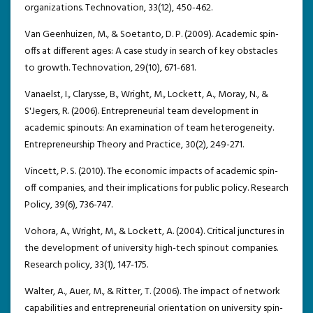
organizations. Technovation, 33(12), 450-462.
Van Geenhuizen, M., & Soetanto, D. P. (2009). Academic spin-
offs at different ages: A case study in search of key obstacles
to growth. Technovation, 29(10), 671-681.
Vanaelst, I., Clarysse, B., Wright, M., Lockett, A., Moray, N., &
S'Jegers, R. (2006). Entrepreneurial team development in
academic spinouts: An examination of team heterogeneity.
Entrepreneurship Theory and Practice, 30(2), 249-271.
Vincett, P. S. (2010). The economic impacts of academic spin-
off companies, and their implications for public policy. Research
Policy, 39(6), 736-747.
Vohora, A., Wright, M., & Lockett, A. (2004). Critical junctures in
the development of university high-tech spinout companies.
Research policy, 33(1), 147-175.
Walter, A., Auer, M., & Ritter, T. (2006). The impact of network
capabilities and entrepreneurial orientation on university spin-