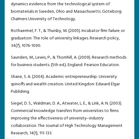
dynamics evidence from the technological system of
biomaterials in Sweden, Ohio and Massachusetts. Göteborg:
Chalmers University of Technology.
Rothaermel, F. T., & Thursby, M. (2005). Incubator firm failure or
graduation: The role of university linkages. Research policy,
34(7), 1076-1090.
Saunders, M., Lewis, P., & Thornhill, A. (2009). Research methods
for business students. (5th ed.). England: Pearson Education.
Shane, S. A. (2004). Academic entrepreneurship: University
spinoffs and wealth creation. United Kingdon: Edward Elgar
Publishing.
Siegel, D. S., Waldman, D. A., Atwater, L. E., & Link, A. N. (2003).
Commercial knowledge transfers from universities to firms:
improving the effectiveness of university–industry
collaboration. The Journal of High Technology Management
Research, 14(1), 111-133.