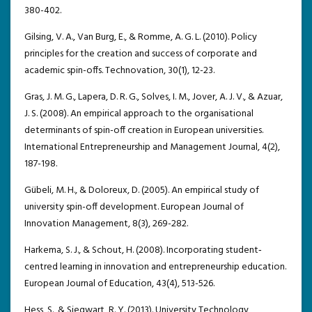
380-402.
Gilsing, V. A., Van Burg, E., & Romme, A. G. L. (2010). Policy
principles for the creation and success of corporate and
academic spin-offs. Technovation, 30(1), 12-23.
Gras, J. M. G., Lapera, D. R. G., Solves, I. M., Jover, A. J. V., & Azuar,
J. S. (2008). An empirical approach to the organisational
determinants of spin-off creation in European universities.
International Entrepreneurship and Management Journal, 4(2),
187-198.
Gübeli, M. H., & Doloreux, D. (2005). An empirical study of
university spin-off development. European Journal of
Innovation Management, 8(3), 269-282.
Harkema, S. J., & Schout, H. (2008). Incorporating student‐
centred learning in innovation and entrepreneurship education.
European Journal of Education, 43(4), 513-526.
Hess, S., & Siegwart, R. Y. (2013). University Technology