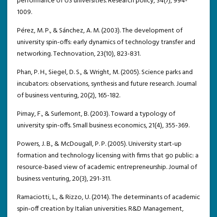
performance of US universities. Research policy, 34(7), 994-
1009.
Pérez, M. P., & Sánchez, A. M. (2003). The development of
university spin-offs: early dynamics of technology transfer and
networking. Technovation, 23(10), 823-831.
Phan, P. H., Siegel, D. S., & Wright, M. (2005). Science parks and
incubators: observations, synthesis and future research. Journal
of business venturing, 20(2), 165-182.
Pirnay, F., & Surlemont, B. (2003). Toward a typology of
university spin-offs. Small business economics, 21(4), 355-369.
Powers, J. B., & McDougall, P. P. (2005). University start-up
formation and technology licensing with firms that go public: a
resource-based view of academic entrepreneurship. Journal of
business venturing, 20(3), 291-311.
Ramaciotti, L., & Rizzo, U. (2014). The determinants of academic
spin‐off creation by Italian universities. R&D Management,