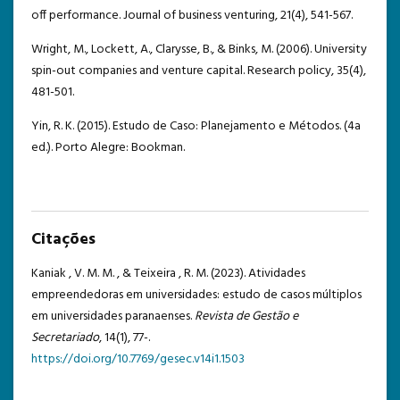
off performance. Journal of business venturing, 21(4), 541-567.
Wright, M., Lockett, A., Clarysse, B., & Binks, M. (2006). University
spin-out companies and venture capital. Research policy, 35(4),
481-501.
Yin, R. K. (2015). Estudo de Caso: Planejamento e Métodos. (4a
ed.). Porto Alegre: Bookman.
Citações
Kaniak , V. M. M. , & Teixeira , R. M. (2023). Atividades
empreendedoras em universidades: estudo de casos múltiplos
em universidades paranaenses.
Revista de Gestão e
Secretariado
, 14(1), 77-.
https://doi.org/10.7769/gesec.v14i1.1503