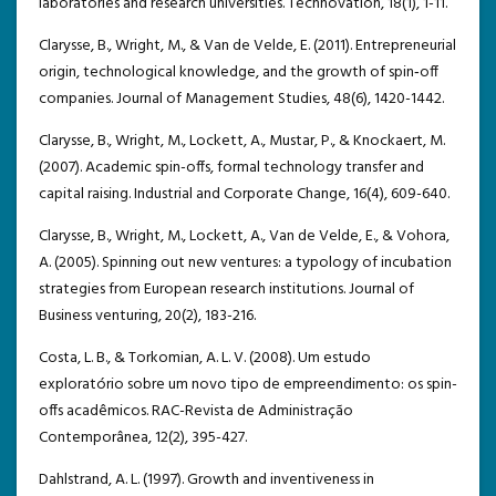
laboratories and research universities. Technovation, 18(1), 1-11.
Clarysse, B., Wright, M., & Van de Velde, E. (2011). Entrepreneurial
origin, technological knowledge, and the growth of spin‐off
companies. Journal of Management Studies, 48(6), 1420-1442.
Clarysse, B., Wright, M., Lockett, A., Mustar, P., & Knockaert, M.
(2007). Academic spin-offs, formal technology transfer and
capital raising. Industrial and Corporate Change, 16(4), 609-640.
Clarysse, B., Wright, M., Lockett, A., Van de Velde, E., & Vohora,
A. (2005). Spinning out new ventures: a typology of incubation
strategies from European research institutions. Journal of
Business venturing, 20(2), 183-216.
Costa, L. B., & Torkomian, A. L. V. (2008). Um estudo
exploratório sobre um novo tipo de empreendimento: os spin-
offs acadêmicos. RAC-Revista de Administração
Contemporânea, 12(2), 395-427.
Dahlstrand, A. L. (1997). Growth and inventiveness in