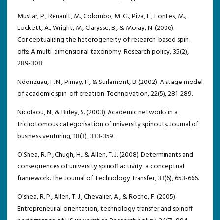
Mustar, P., Renault, M., Colombo, M. G., Piva, E., Fontes, M.,
Lockett, A., Wright, M., Clarysse, B., & Moray, N. (2006).
Conceptualising the heterogeneity of research-based spin-
offs: A multi-dimensional taxonomy. Research policy, 35(2),
289-308.
Ndonzuau, F. N., Pirnay, F., & Surlemont, B. (2002). A stage model
of academic spin-off creation. Technovation, 22(5), 281-289.
Nicolaou, N., & Birley, S. (2003). Academic networks in a
trichotomous categorisation of university spinouts. Journal of
business venturing, 18(3), 333-359.
O’Shea, R. P., Chugh, H., & Allen, T. J. (2008). Determinants and
consequences of university spinoff activity: a conceptual
framework. The Journal of Technology Transfer, 33(6), 653-666.
O'shea, R. P., Allen, T. J., Chevalier, A., & Roche, F. (2005).
Entrepreneurial orientation, technology transfer and spinoff