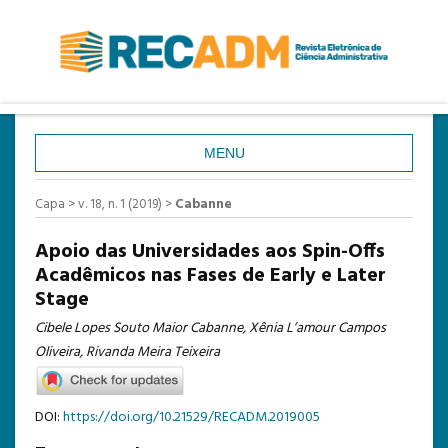
MENU
CAPA
Capa
>
v. 18, n. 1 (2019)
>
Cabanne
SOBRE
Apoio das Universidades aos Spin-Offs
ACESSO
Acadêmicos nas Fases de Early e Later
Stage
CADASTRO
Cibele Lopes Souto Maior Cabanne, Xênia L’amour Campos
PESQUISA
Oliveira, Rivanda Meira Teixeira
ATUAL
ANTERIORES
DOI:
https://doi.org/10.21529/RECADM.2019005
ESTATÍSTICAS