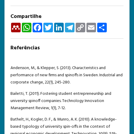
Compartilhe
Mendeley
WhatsApp
Facebook
Twitter
LinkedIn
Telegram
Copy
Email
Share
Link
Referências
Andersson, M., & Klepper, S. (2013). Characteristics and
performance of new firms and spinoffs in Sweden. Industrial and
corporate change, 22(1), 245-280.
Bailetti, T. (2011). Fostering student entrepreneurship and
university spinoff companies. Technology Innovation
Management Review, 1(1), 7-12.
Bathelt, H., Kogler, D. F., & Munro, A. K. (2010). A knowledge-
based typology of university spin-offs in the context of
regional economic development. Technovation, 30(9), 519-