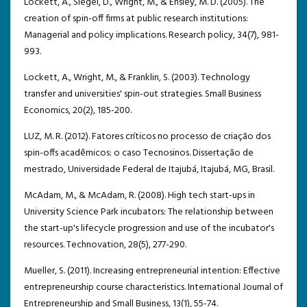
Lockett, A., Siegel, D., Wright, M., & Ensley, M. D. (2005). The
creation of spin-off firms at public research institutions:
Managerial and policy implications. Research policy, 34(7), 981-
993.
Lockett, A., Wright, M., & Franklin, S. (2003). Technology
transfer and universities' spin-out strategies. Small Business
Economics, 20(2), 185-200.
LUZ, M. R. (2012). Fatores críticos no processo de criação dos
spin-offs acadêmicos: o caso Tecnosinos. Dissertação de
mestrado, Universidade Federal de Itajubá, Itajubá, MG, Brasil.
McAdam, M., & McAdam, R. (2008). High tech start-ups in
University Science Park incubators: The relationship between
the start-up's lifecycle progression and use of the incubator's
resources. Technovation, 28(5), 277-290.
Mueller, S. (2011). Increasing entrepreneurial intention: Effective
entrepreneurship course characteristics. International Journal of
Entrepreneurship and Small Business, 13(1), 55-74.