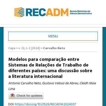
MENU
CAPA
Capa
>
v. 23, n. 2 (2024)
>
Carvalho Neto
SOBRE
Modelos para comparação entre
ACESSO
Sistemas de Relações de Trabalho de
diferentes países: uma discussão sobre
CADASTRO
a literatura internacional
PESQUISA
Antonio Carvalho Neto, Gustavo Veloso de Abreu, Cleidh Maia
ATUAL
Lima
ANTERIORES
DOI:
https://doi.org/10.21529/RECADM.2024007
ESTATÍSTICAS