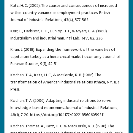
Katz, H. C. (2005). The causes and consequences of increased
within-country variance in employment practices. British
Journal of Industrial Relations, 43(4), 577-583.
Kerr, C., Harbison, F. H., Dunlop, J. T., & Myers, C. A. (1960).
Industrialism and industrial man. Int'l Lab. Rev., 82, 236.
Kıran, J. (2018). Expanding the framework of the varieties of
capitalism: turkey as a hierarchical market economy. Journal of
Eurasian Studies, 9(1), 42-51.
Kochan, T. A., Katz, H. C., & McKersie, R. B. (1986). The
transformation of American industrial relations. Ithaca, NY: ILR
Press.
Kochan, T. A. (2006). Adapting industrial relations to serve
knowledge-based economies. Journal of Industrial Relations,
48(1), 7-20. https://doi.org/10.1177/0022185606059311
Kochan, Thomas. A., Katz, H. C. & MacKersie, R. B. (1986). The