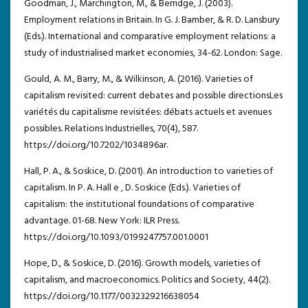
Goodman, J., Marchington, M., & Berridge, J. (2003).
Employment relations in Britain. In G. J. Bamber, & R. D. Lansbury
(Eds.). International and comparative employment relations: a
study of industrialised market economies, 34-62. London: Sage.
Gould, A. M., Barry, M., & Wilkinson, A. (2016). Varieties of
capitalism revisited: current debates and possible directionsLes
variétés du capitalisme revisitées: débats actuels et avenues
possibles. Relations Industrielles, 70(4), 587.
https://doi.org/10.7202/1034896ar.
Hall, P. A., & Soskice, D. (2001). An introduction to varieties of
capitalism. In P. A. Hall e , D. Soskice (Eds.). Varieties of
capitalism: the institutional foundations of comparative
advantage. 01-68. New York: ILR Press.
https://doi.org/10.1093/0199247757.001.0001
Hope, D., & Soskice, D. (2016). Growth models, varieties of
capitalism, and macroeconomics. Politics and Society, 44(2).
https://doi.org/10.1177/0032329216638054