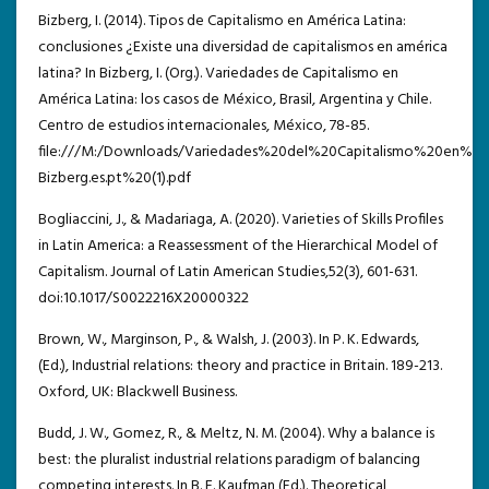
Bizberg, I. (2014). Tipos de Capitalismo en América Latina:
conclusiones ¿Existe una diversidad de capitalismos en américa
latina? In Bizberg, I. (Org.). Variedades de Capitalismo en
América Latina: los casos de México, Brasil, Argentina y Chile.
Centro de estudios internacionales, México, 78-85.
file:///M:/Downloads/Variedades%20del%20Capitalismo%20en%
Bizberg.es.pt%20(1).pdf
Bogliaccini, J., & Madariaga, A. (2020). Varieties of Skills Profiles
in Latin America: a Reassessment of the Hierarchical Model of
Capitalism. Journal of Latin American Studies,52(3), 601-631.
doi:10.1017/S0022216X20000322
Brown, W., Marginson, P., & Walsh, J. (2003). In P. K. Edwards,
(Ed.), Industrial relations: theory and practice in Britain. 189-213.
Oxford, UK: Blackwell Business.
Budd, J. W., Gomez, R., & Meltz, N. M. (2004). Why a balance is
best: the pluralist industrial relations paradigm of balancing
competing interests. In B. E. Kaufman (Ed.). Theoretical