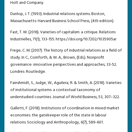
Holt and Company.
Dunlop, J. T. (1993). Industrial relations systems. Boston,
Massachusetts: Harvard Business School Press, (4th edition).
Fast, T. W. (2016). Varieties of capitalism: a critique. Relations
Industrielles, 71(1), 133-155. https://doi.org/10.7202/1035905ar
Frege, C. M. (2007). The history of industrial relations as a field of
study. In C., Cornforth, & W. A., Brown, (Eds.). Nonprofit
governance: innovative perspectives and approaches, 33-52.
Londres: Routledge.
Fainshmidt, S., Judge, W., Aguilera, R. & Smith, A. (2018). Varieties
of institutional systems: a contextual taxonomy of
understudied countries. Journal of World Business, 53, 307–322.
Galletti, F. (2018). Institutions of coordination in mixed market
economies: the gatekeeper role of the state in labour
relations. Sociology and Anthropology, 6(7), 589-601.