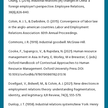
Chung, S. (2016). Industrial relations (IR) changes in China: a
foreign employer's perspective. Employee Relations,
38(6),826-840.
Colvin, A. J. S., & Darbishire, O. (2015). Convergence of labor law
in the anglo-american countries. Labor and Employment
Relations Association: 60th Annual Proceedings.
Commons, J. R. (1919). Industrial goodwill. McGraw-Hill.
Cooke, F., Supangco, V., & Rupidara, N. (2021). Human resource
management in Asia. In Parry, E; Morley, M e Brewster, C. (eds.)
Oxford Handbook of Contextual Approaches to Human
Resource Management. Oxford University Press. DOI:
10.1093/oxfordhb/9780190861162.013.16
Doellgast, V., Bidwell, M., & Colvin, A. J. (2021). New directions in
employment relations theory: understanding fragmentation,
identity, and legitimacy. ILR Review, 74(3), 555-579.
Dunlop, J. T. (1958). Industrial relations systems.New York: Henry