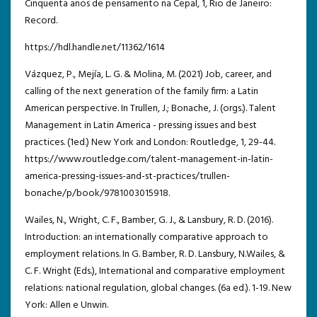
Cinquenta anos de pensamento na Cepal, 1, Rio de Janeiro:
Record.
https://hdl.handle.net/11362/1614
Vázquez, P., Mejía, L. G. & Molina, M. (2021) Job, career, and
calling of the next generation of the family firm: a Latin
American perspective. In Trullen, J.; Bonache, J. (orgs.). Talent
Management in Latin America - pressing issues and best
practices. (1ed.) New York and London: Routledge, 1, 29-44.
https://www.routledge.com/talent-management-in-latin-
america-pressing-issues-and-st-practices/trullen-
bonache/p/book/9781003015918.
Wailes, N., Wright, C. F., Bamber, G. J., & Lansbury, R. D. (2016).
Introduction: an internationally comparative approach to
employment relations. In G. Bamber, R. D. Lansbury, N.Wailes, &
C. F. Wright (Eds.), International and comparative employment
relations: national regulation, global changes. (6a ed.). 1-19. New
York: Allen e Unwin.