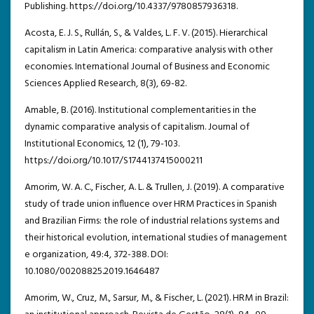
Publishing. https://doi.org/10.4337/9780857936318.
Acosta, E. J. S., Rullán, S., & Valdes, L. F. V. (2015). Hierarchical
capitalism in Latin America: comparative analysis with other
economies. International Journal of Business and Economic
Sciences Applied Research, 8(3), 69-82.
Amable, B. (2016). Institutional complementarities in the
dynamic comparative analysis of capitalism. Journal of
Institutional Economics, 12 (1), 79-103.
https://doi.org/10.1017/S1744137415000211
Amorim, W. A. C., Fischer, A. L. & Trullen, J. (2019). A comparative
study of trade union influence over HRM Practices in Spanish
and Brazilian Firms: the role of industrial relations systems and
their historical evolution, international studies of management
e organization, 49:4, 372-388. DOI:
10.1080/00208825.2019.1646487
Amorim, W., Cruz, M., Sarsur, M., & Fischer, L. (2021). HRM in Brazil: