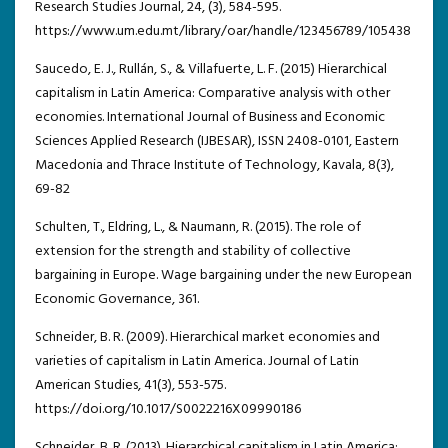
Research Studies Journal, 24, (3), 584-595.
https://www.um.edu.mt/library/oar/handle/123456789/105438
Saucedo, E. J., Rullán, S., & Villafuerte, L. F. (2015) Hierarchical
capitalism in Latin America: Comparative analysis with other
economies. International Journal of Business and Economic
Sciences Applied Research (IJBESAR), ISSN 2408-0101, Eastern
Macedonia and Thrace Institute of Technology, Kavala, 8(3),
69-82
Schulten, T., Eldring, L., & Naumann, R. (2015). The role of
extension for the strength and stability of collective
bargaining in Europe. Wage bargaining under the new European
Economic Governance, 361.
Schneider, B. R. (2009). Hierarchical market economies and
varieties of capitalism in Latin America. Journal of Latin
American Studies, 41(3), 553-575.
https://doi.org/10.1017/S0022216X09990186
Schneider, B. R. (2013). Hierarchical capitalism in Latin America: