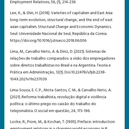
Employment Relations, 56, (1), 214-236.
Lee, K., & Shin, H. (2018). Varieties of capitalism and East Asia:
long-term evolution, structural change, and the end of east
asian capitalism. Structural Change and Economic Dynamics.
Seul: Universidade Nacional de Seul, República da Coreia.
https://doi.org/10.1016/j.strueco.2018.06.006
Lima, M., Carvalho Neto, A. & Diniz, D. (2021). Sistemas de
relações de trabalho comparados: a visão dos empregadores
sobre direitos trabalhistas no Brasil e na Argentina. Teoria e
Prática em Administração, 12(1). Doi.10.22478/ufpb.2238-
104X.2021v11n2.57039
Lima-Souza, E. C. P., Mota-Santos, C. M., & Carvalho Neto, A.
(2021). Reforma trabalhista, revolução digital e violência
política: o último prego no caixão do trabalho do
telejornalista. O social em questão, 24, 173-196.
Locke, R., Piore, M., & Kochan, T. (1995). Preface: introduction:
employment relations in a changing world economy. In R.