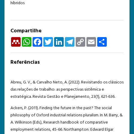
híbridos
Compartilhe
Mendeley
WhatsApp
Facebook
Twitter
LinkedIn
Telegram
Copy
Email
Share
Link
Referências
Abreu, G. V., & Carvalho Neto, A. (2022). Revisitando os clássicos
das relações de trabalho: as perspectivas sistêmica e
estratégica. Revista Gestão e Planejamento, 23(1), 621-636.
Ackers, P. (2011). Finding the future in the past? The social
philosophy of Oxford industrial relations pluralism. In M. Barry, &
A. Wilkinson (Eds.), Research handbook of comparative
employment relations, 45-66. Northampton: Edward Elgar