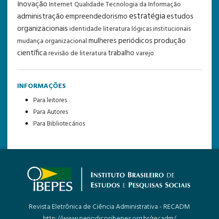
Inovação
Internet
Qualidade
Tecnologia da Informação
estratégia
administração
estudos
empreendedorismo
organizacionais
identidade
literatura
lógicas institucionais
periódicos
produção
mulheres
mudança organizacional
científica
trabalho
revisão de literatura
varejo
INFORMAÇÕES
Para leitores
Para Autores
Para Bibliotecários
Revista Eletrônica de Ciência Administrativa - RECADM
http://www.periodicosibepes.org.br/recadm/