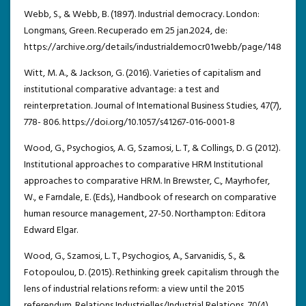
Webb, S., & Webb, B. (1897). Industrial democracy. London:
Longmans, Green. Recuperado em 25 jan.2024, de:
https://archive.org/details/industrialdemocr01webb/page/148
Witt, M. A., & Jackson, G. (2016). Varieties of capitalism and
institutional comparative advantage: a test and
reinterpretation. Journal of International Business Studies, 47(7),
778- 806. https://doi.org/10.1057/s41267-016-0001-8
Wood, G., Psychogios, A. G, Szamosi, L. T, & Collings, D. G (2012).
Institutional approaches to comparative HRM Institutional
approaches to comparative HRM. In Brewster, C., Mayrhofer,
W., e Farndale, E. (Eds.), Handbook of research on comparative
human resource management, 27-50. Northampton: Editora
Edward Elgar.
Wood, G., Szamosi, L. T., Psychogios, A., Sarvanidis, S., &
Fotopoulou, D. (2015). Rethinking greek capitalism through the
lens of industrial relations reform: a view until the 2015
referendum. Relations Industrielles/Industrial Relations, 70(4),