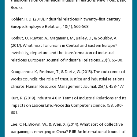
transformation of American industrial relations. New York, Basic
Books.
Köhler, H. D. (2018). Industrial relations in twenty-first century
Europe. Employee Relation, 40(4), 566-568.
Korkut, U., Ruyter, A., Maganaris, M., Bailey, D., & Soulsby, A.
(2017). What next for unions in Central and Eastern Europe?
Invisibility, departure and the transformation of industrial
relations. European Journal of Industrial Relations, 23(1), 65-80.
Kougiannou, K., Redman, T., & Dietz, G. (2015). The outcomes of
works councils: the role of trust, justice and industrial relations
climate. Human Resource Management Journal, 25(4), 458-477.
Kurt, R. (2019). Industry 4.0 in Terms of Industrial Relations and Its
Impacts on Labour Life. Procedia Computer Science, 158, 590-
601.
Lee, C. H., Brown, W., & Wen, X. (2014). What sort of collective
bargaining is emerging in China? BJIR An International Journal of