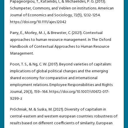
Papageorgiou, T., Katselidis, I., & Michaelides, P. G. (2013).
Schumpeter, Commons, and Veblen on institutions. American
Journal of Economics and Sociology, 72(5), 1232-1254.
https://doi.org/10.1111/ajes.12042
Parry, E., Morley, M. J., & Brewster, C. (2021). Contextual
approaches to human resource management. In The Oxford
Handbook of Contextual Approaches to Human Resource
Management.
Poon, T. S., & Ng, C. W. (2017). Beyond varieties of capitalism:
implications of global political changes and the emerging
shared economy for comparative and international
employment relations. Employee Responsibilities and Rights
Journal, 29(3), 159–164. https://doi.org/10.1007/s10672-017-
9299-z
Próchniak, M. & Suska, M. (2021). Diversity of capitalism in
central-eastern and western european countries: robustness of
results based on different coefficients of similarity. European