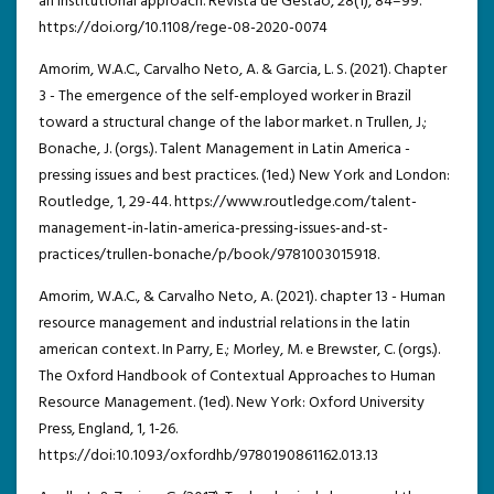
an institutional approach. Revista de Gestão, 28(1), 84–99.
https://doi.org/10.1108/rege-08-2020-0074
Amorim, W.A.C., Carvalho Neto, A. & Garcia, L. S. (2021). Chapter
3 - The emergence of the self-employed worker in Brazil
toward a structural change of the labor market. n Trullen, J.;
Bonache, J. (orgs.). Talent Management in Latin America -
pressing issues and best practices. (1ed.) New York and London:
Routledge, 1, 29-44. https://www.routledge.com/talent-
management-in-latin-america-pressing-issues-and-st-
practices/trullen-bonache/p/book/9781003015918.
Amorim, W.A.C., & Carvalho Neto, A. (2021). chapter 13 - Human
resource management and industrial relations in the latin
american context. In Parry, E.; Morley, M. e Brewster, C. (orgs.).
The Oxford Handbook of Contextual Approaches to Human
Resource Management. (1ed). New York: Oxford University
Press, England, 1, 1-26.
https://doi:10.1093/oxfordhb/9780190861162.013.13