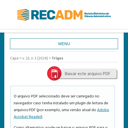
MENU
CAPA
Capa
>
v. 23, n. 3 (2024)
>
Trigos
SOBRE
Baixar este arquivo PDF
ACESSO
CADASTRO
PESQUISA
O arquivo PDF selecionado deve ser carregado no
navegador caso tenha instalado um plugin de leitura de
ATUAL
arquivos PDF (por exemplo, uma versão atual do
Adobe
ANTERIORES
Acrobat Reader
).
ESTATÍSTICAS
Como alternativa, pode-se baixar o arquivo PDF para o