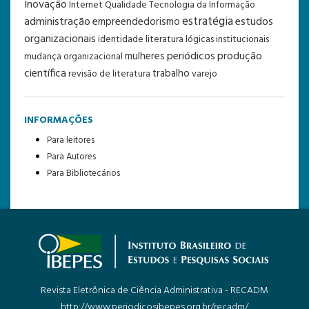
Inovação
Internet
Qualidade
Tecnologia da Informação
estratégia
administração
estudos
empreendedorismo
organizacionais
identidade
literatura
lógicas institucionais
periódicos
produção
mulheres
mudança organizacional
científica
trabalho
revisão de literatura
varejo
INFORMAÇÕES
Para leitores
Para Autores
Para Bibliotecários
Revista Eletrônica de Ciência Administrativa - RECADM
http://www.periodicosibepes.org.br/recadm/