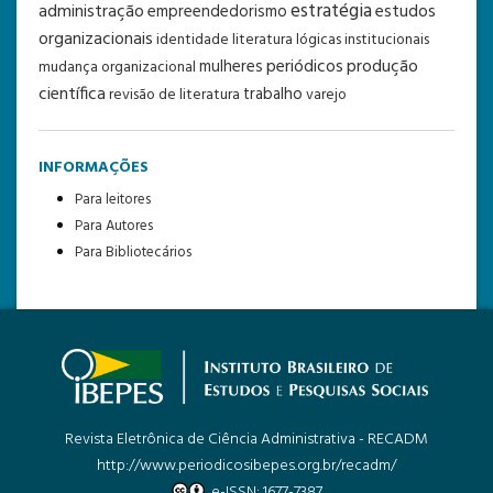
estratégia
administração
estudos
empreendedorismo
organizacionais
identidade
literatura
lógicas institucionais
periódicos
produção
mulheres
mudança organizacional
científica
trabalho
revisão de literatura
varejo
INFORMAÇÕES
Para leitores
Para Autores
Para Bibliotecários
Revista Eletrônica de Ciência Administrativa - RECADM
http://www.periodicosibepes.org.br/recadm/
e-ISSN: 1677-7387