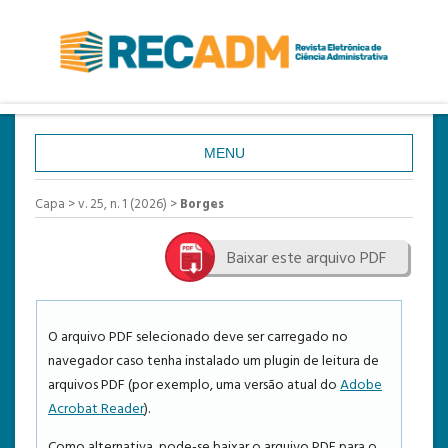
MENU
CAPA
Capa
>
v. 25, n. 1 (2026)
>
Borges
SOBRE
Baixar este arquivo PDF
ACESSO
CADASTRO
PESQUISA
O arquivo PDF selecionado deve ser carregado no
navegador caso tenha instalado um plugin de leitura de
ATUAL
arquivos PDF (por exemplo, uma versão atual do
Adobe
ANTERIORES
Acrobat Reader
).
ESTATÍSTICAS
Como alternativa, pode-se baixar o arquivo PDF para o