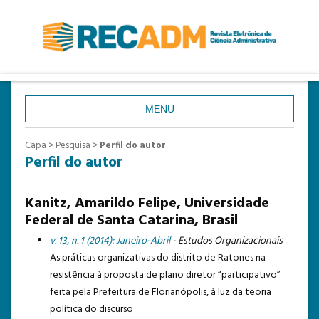
MENU
CAPA
Capa
>
Pesquisa
>
Perfil do autor
Perfil do autor
SOBRE
ACESSO
Kanitz, Amarildo Felipe, Universidade
CADASTRO
Federal de Santa Catarina, Brasil
PESQUISA
v. 13, n. 1 (2014): Janeiro-Abril
- Estudos Organizacionais
As práticas organizativas do distrito de Ratones na
ATUAL
resistência à proposta de plano diretor “participativo”
ANTERIORES
feita pela Prefeitura de Florianópolis, à luz da teoria
política do discurso
ESTATÍSTICAS