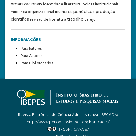
organizacionais
identidade
literatura
lógicas institucionais
periódicos
produção
mulheres
mudança organizacional
científica
trabalho
revisão de literatura
varejo
INFORMAÇÕES
Para leitores
Para Autores
Para Bibliotecários
Revista Eletrônica de Ciência Administrativa - RECADM
http://www.periodicosibepes.org.br/recadm/
e-ISSN: 1677-7387