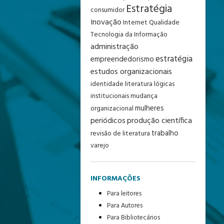
Estratégia
consumidor
Inovação
Internet
Qualidade
Tecnologia da Informação
administração
estratégia
empreendedorismo
estudos organizacionais
identidade
literatura
lógicas
institucionais
mudança
mulheres
organizacional
periódicos
produção científica
trabalho
revisão de literatura
varejo
INFORMAÇÕES
Para leitores
Para Autores
Para Bibliotecários