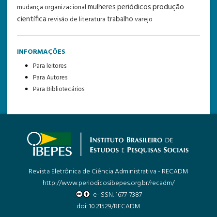
periódicos
produção
mulheres
mudança organizacional
científica
trabalho
revisão de literatura
varejo
INFORMAÇÕES
Para leitores
Para Autores
Para Bibliotecários
Revista Eletrônica de Ciência Administrativa - RECADM
http://www.periodicosibepes.org.br/recadm/
e-ISSN: 1677-7387
doi: 10.21529/RECADM