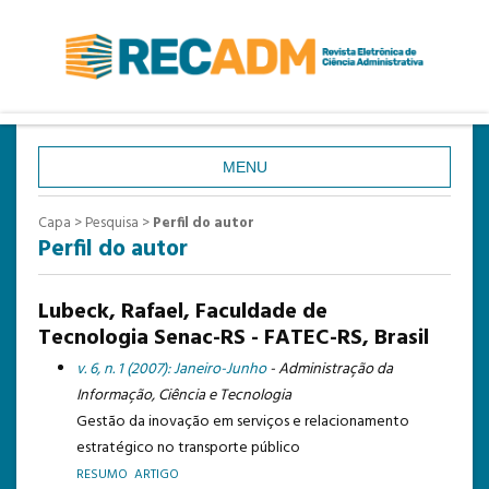
MENU
CAPA
Capa
>
Pesquisa
>
Perfil do autor
Perfil do autor
SOBRE
ACESSO
Lubeck, Rafael, Faculdade de
CADASTRO
Tecnologia Senac-RS - FATEC-RS, Brasil
PESQUISA
v. 6, n. 1 (2007): Janeiro-Junho
- Administração da
Informação, Ciência e Tecnologia
ATUAL
Gestão da inovação em serviços e relacionamento
ANTERIORES
estratégico no transporte público
RESUMO
ARTIGO
ESTATÍSTICAS