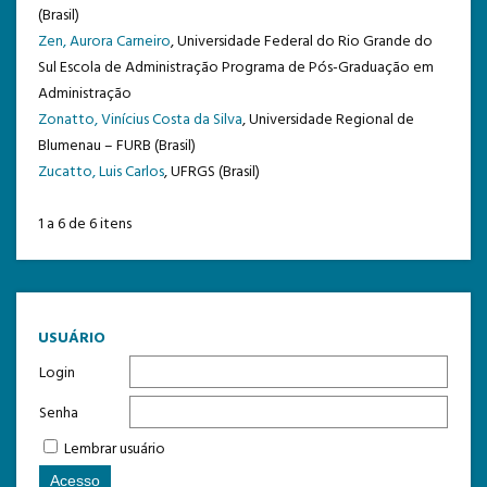
(Brasil)
TEMPLATE DE SUBMISSÃO
Zen, Aurora Carneiro
, Universidade Federal do Rio Grande do
Sul Escola de Administração Programa de Pós-Graduação em
Administração
Zonatto, Vinícius Costa da Silva
, Universidade Regional de
Blumenau – FURB (Brasil)
Zucatto, Luis Carlos
, UFRGS (Brasil)
1 a 6 de 6 itens
USUÁRIO
Login
Senha
Lembrar usuário