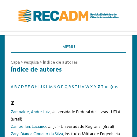
MENU
CAPA
Capa
>
Pesquisa
>
Índice de autores
Índice de autores
SOBRE
ACESSO
A
B
C
D
E
F
G
H
I
J
K
L
M
N
O
P
Q
R
S
T
U
V
W
X
Y
Z
Toda(o)s
CADASTRO
Z
PESQUISA
Zambalde, André Luiz
, Universidade Federal de Lavras - UFLA
ATUAL
(Brasil)
ANTERIORES
Zamberlan, Luciano
, Unijuí - Universidade Regional (Brasil)
Zary, Bianca Cipriano da Silva
, Instituto Militar de Engenharia
ESTATÍSTICAS