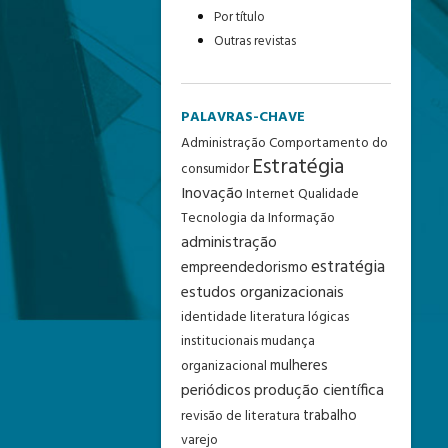
Por título
Outras revistas
PALAVRAS-CHAVE
Administração
Comportamento do
Estratégia
consumidor
Inovação
Internet
Qualidade
Tecnologia da Informação
administração
estratégia
empreendedorismo
estudos organizacionais
identidade
literatura
lógicas
institucionais
mudança
mulheres
organizacional
periódicos
produção científica
trabalho
revisão de literatura
varejo